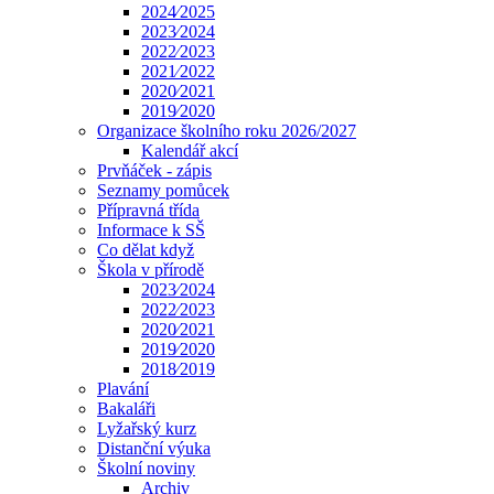
2024⁄2025
2023⁄2024
2022⁄2023
2021⁄2022
2020⁄2021
2019⁄2020
Organizace školního roku 2026/2027
Kalendář akcí
Prvňáček - zápis
Seznamy pomůcek
Přípravná třída
Informace k SŠ
Co dělat když
Škola v přírodě
2023⁄2024
2022⁄2023
2020⁄2021
2019⁄2020
2018⁄2019
Plavání
Bakaláři
Lyžařský kurz
Distanční výuka
Školní noviny
Archiv