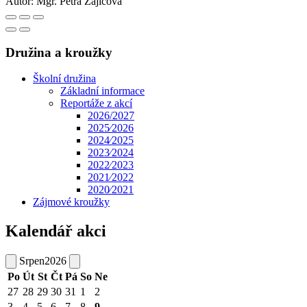
Autor:
Mgr. Petra Zajícová
Družina a kroužky
Školní družina
Základní informace
Reportáže z akcí
2026/2027
2025⁄2026
2024⁄2025
2023⁄2024
2022⁄2023
2021⁄2022
2020⁄2021
Zájmové kroužky
Kalendář akci
Srpen
2026
Po
Út
St
Čt
Pá
So
Ne
27
28
29
30
31
1
2
3
4
5
6
7
8
9