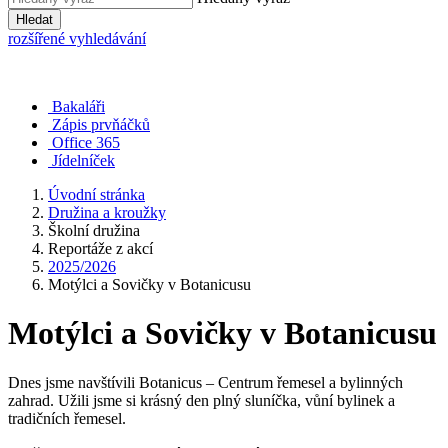
Hledat
rozšířené vyhledávání
Bakaláři
Zápis prvňáčků
Office 365
Jídelníček
Úvodní stránka
Družina a kroužky
Školní družina
Reportáže z akcí
2025/2026
Motýlci a Sovičky v Botanicusu
Motýlci a Sovičky v Botanicusu
Dnes jsme navštívili Botanicus – Centrum řemesel a bylinných
zahrad. Užili jsme si krásný den plný sluníčka, vůní bylinek a
tradičních řemesel.