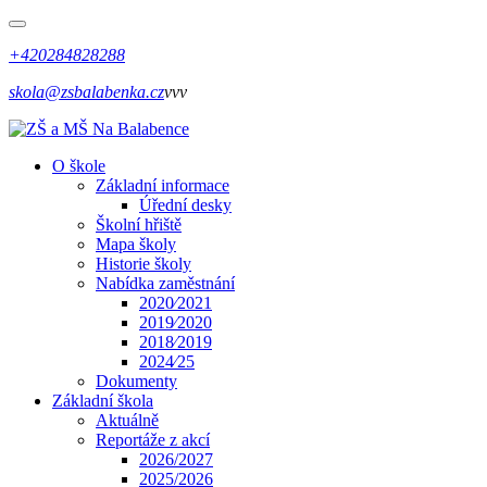
+420284828288
skola@zsbalabenka.cz
vvv
O škole
Základní informace
Úřední desky
Školní hřiště
Mapa školy
Historie školy
Nabídka zaměstnání
2020⁄2021
2019⁄2020
2018⁄2019
2024⁄25
Dokumenty
Základní škola
Aktuálně
Reportáže z akcí
2026/2027
2025/2026