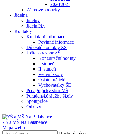
2020⁄2021
Zájmové kroužky
Jídelna
Jídelny
Jídelníčky
Kontakty
Kontaktní informace
Povinné informace
Důležité kontakty ZŠ
Učitelský sbor ZŠ
Konzultační hodiny
I. stupeň
II. stupeň
Vedení školy
Ostatní učitelé
Vychovatelky ŠD
Pedagogický sbor MŠ
Poradenské služby školy
Spolupráce
Odkazy
ZŠ a MŠ Na Balabence
Mapa webu
Hledaný výraz