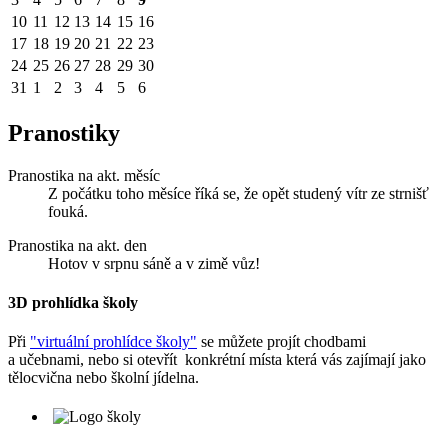
10
11
12
13
14
15
16
17
18
19
20
21
22
23
24
25
26
27
28
29
30
31
1
2
3
4
5
6
Pranostiky
Pranostika na akt. měsíc
Z počátku toho měsíce říká se, že opět studený vítr ze strnišť
fouká.
Pranostika na akt. den
Hotov v srpnu sáně a v zimě vůz!
3D prohlídka školy
Při
"virtuální prohlídce školy"
se můžete projít chodbami
a učebnami, nebo si otevřít konkrétní místa která vás zajímají jako
tělocvična nebo školní jídelna.