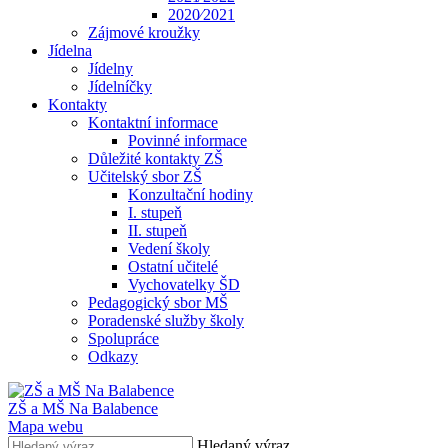
2020⁄2021
Zájmové kroužky
Jídelna
Jídelny
Jídelníčky
Kontakty
Kontaktní informace
Povinné informace
Důležité kontakty ZŠ
Učitelský sbor ZŠ
Konzultační hodiny
I. stupeň
II. stupeň
Vedení školy
Ostatní učitelé
Vychovatelky ŠD
Pedagogický sbor MŠ
Poradenské služby školy
Spolupráce
Odkazy
ZŠ a MŠ Na Balabence
Mapa webu
Hledaný výraz