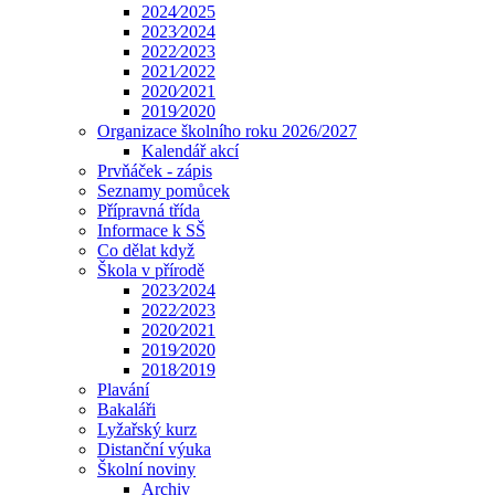
2024⁄2025
2023⁄2024
2022⁄2023
2021⁄2022
2020⁄2021
2019⁄2020
Organizace školního roku 2026/2027
Kalendář akcí
Prvňáček - zápis
Seznamy pomůcek
Přípravná třída
Informace k SŠ
Co dělat když
Škola v přírodě
2023⁄2024
2022⁄2023
2020⁄2021
2019⁄2020
2018⁄2019
Plavání
Bakaláři
Lyžařský kurz
Distanční výuka
Školní noviny
Archiv