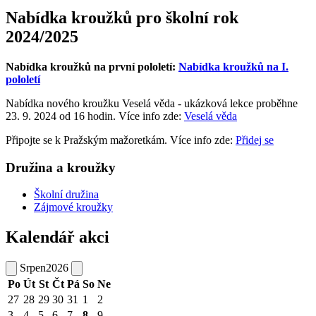
Nabídka kroužků pro školní rok
2024/2025
Nabídka kroužků na první pololetí:
Nabídka kroužků na I.
pololetí
Nabídka nového kroužku Veselá věda - ukázková lekce proběhne
23. 9. 2024 od 16 hodin. Více info zde:
Veselá věda
Připojte se k Pražským mažoretkám. Více info zde:
Přidej se
Družina a kroužky
Školní družina
Zájmové kroužky
Kalendář akci
Srpen
2026
Po
Út
St
Čt
Pá
So
Ne
27
28
29
30
31
1
2
3
4
5
6
7
8
9