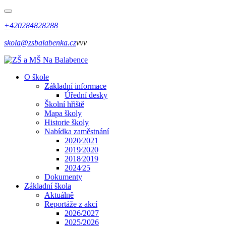
+420284828288
skola@zsbalabenka.cz
vvv
O škole
Základní informace
Úřední desky
Školní hřiště
Mapa školy
Historie školy
Nabídka zaměstnání
2020⁄2021
2019⁄2020
2018⁄2019
2024⁄25
Dokumenty
Základní škola
Aktuálně
Reportáže z akcí
2026/2027
2025/2026