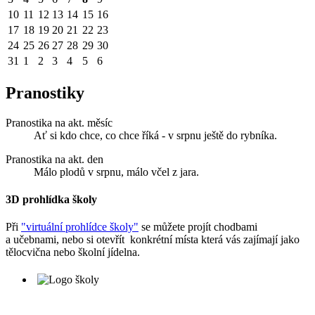
10
11
12
13
14
15
16
17
18
19
20
21
22
23
24
25
26
27
28
29
30
31
1
2
3
4
5
6
Pranostiky
Pranostika na akt. měsíc
Ať si kdo chce, co chce říká - v srpnu ještě do rybníka.
Pranostika na akt. den
Málo plodů v srpnu, málo včel z jara.
3D prohlídka školy
Při
"virtuální prohlídce školy"
se můžete projít chodbami
a učebnami, nebo si otevřít konkrétní místa která vás zajímají jako
tělocvična nebo školní jídelna.