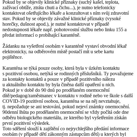
Pokud by se objevily klinické příznaky (suchý kašel, teplota,
zažívací obtíže, ztráta chuti a čichu...), je nutno telefonicky
kontaktovat ošetřujícího lékaře a konzultovat s ním svůj zdravotní
stav. Pokud by se objevily závažné klinické příznaky (vysoké
horečky, dušnost apod.), je nutné kontaktovat v případě
nedostupnosti lékaře např. pohotovostní službu nebo linku 155 a
předat informací o probíhající karanténě.
Žádanku na vyšetření osobám v karanténě vystaví obvodní lékař
elektronicky, na odběrovém místě postačí mít u sebe kartu
pojištěnce.
Karanténa se týká pouze osoby, která byla v úzkém kontaktu
s pozitivní osobou, netýká se rodinných příslušníků. Ty považujeme
za kontakty kontaktů a pouze v případě pozitivního nálezu
u aktuálního kontaktu by byla činěna další opatření u nich.
Pokud je v době do 90 dnů po prodělaném onemocnění
dítě/pedagog/zaměstnanec v kontaktu v rodině nebo ve škole s další
COVID-19 pozitivní osobou, karanténa se na něj nevztahuje,
tj. nepožaduje se ani testování, pokud nejeví známky onemocnění.
90denní lhůta po prodělaném onemocnění se vždy počítá ode dne
odběru biologického materiálu, ze kterého byl vyšetřením získán
první pozitivní výsledek.
Toto sdělení slouží k zajištění co nejrychlejšího předání informace
osobám (v případě dětí zákonným zástupcům dětí) u kterých byl