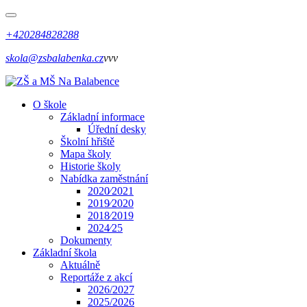
+420284828288
skola@zsbalabenka.cz
vvv
O škole
Základní informace
Úřední desky
Školní hřiště
Mapa školy
Historie školy
Nabídka zaměstnání
2020⁄2021
2019⁄2020
2018⁄2019
2024⁄25
Dokumenty
Základní škola
Aktuálně
Reportáže z akcí
2026/2027
2025/2026