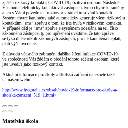
zjištěn rizikový kontakt s COVID-19 pozitivní osobou. Následně
Vás bude telefonicky kontaktovat zástupce z týmu chytré karantény
a ten s Vámi povede tel. rozhovor v rámci trasování kontaktů.
Systém chytré karantény také automaticky generuje všem rizikovým
kontaktům "sms" zprávu o tom, že jste byl/a v rizikovém kontaktu.
V případě dětí je "sms" zpráva e-systémem odeslána na tel. číslo
zákonného zástupce, tj. pro upřesnění uvádíme, že tato zpráva
se týká dítěte nikoli zákonných zástupců, pro ně karanténa neplatí,
platí výše uvedené.
Z důvodu včasného zabránění dalšího šíření infekce COVID-19
ve společnosti Vás žádám o předání tohoto sdělení osobám, které
jste uvedl/a jako rizikový kontakt.
Aktuální informace pro školy a školská zařízení naleznete také
na našem webu:
http://www.hygpraha.cz/obsah/covid-19-informace-pro-skoly-a-
skolska-zarizeni_519_1.html
>
Mateřská škola