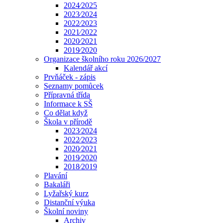
2024⁄2025
2023⁄2024
2022⁄2023
2021⁄2022
2020⁄2021
2019⁄2020
Organizace školního roku 2026/2027
Kalendář akcí
Prvňáček - zápis
Seznamy pomůcek
Přípravná třída
Informace k SŠ
Co dělat když
Škola v přírodě
2023⁄2024
2022⁄2023
2020⁄2021
2019⁄2020
2018⁄2019
Plavání
Bakaláři
Lyžařský kurz
Distanční výuka
Školní noviny
Archiv