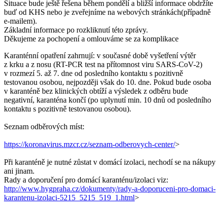
Situace bude ještě řešena během pondělí a bližší informace obdržíte
buď od KHS nebo je zveřejníme na webových stránkách(případně
e-mailem).
Základní informace po rozkliknutí této zprávy.
Děkujeme za pochopení a omlouváme se za komplikace
Karanténní opatření zahrnují: v současné době vyšetření výtěr
z krku a z nosu (RT-PCR test na přítomnost viru SARS-CoV-2)
v rozmezí 5. až 7. dne od posledního kontaktu s pozitivně
testovanou osobou, nejpozději však do 10. dne. Pokud bude osoba
v karanténě bez klinických obtíží a výsledek z odběru bude
negativní, karanténa končí (po uplynutí min. 10 dnů od posledního
kontaktu s pozitivně testovanou osobou).
Seznam odběrových míst:
https://koronavirus.mzcr.cz/seznam-odberovych-center/
>
Při karanténě je nutné zůstat v domácí izolaci, nechodí se na nákupy
ani jinam.
Rady a doporučení pro domácí karanténu/izolaci viz:
http://www.hygpraha.cz/dokumenty/rady-a-doporuceni-pro-domaci-
karantenu-izolaci-5215_5215_519_1.html
>