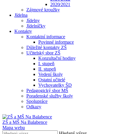
2020⁄2021
Zájmové kroužky
Jídelna
Jídelny
Jídelníčky
Kontakty
Kontaktní informace
Povinné informace
Důležité kontakty ZŠ
Učitelský sbor ZŠ
Konzultační hodiny
I. stupeň
II. stupeň
Vedení školy
Ostatní učitelé
Vychovatelky ŠD
Pedagogický sbor MŠ
Poradenské služby školy
Spolupráce
Odkazy
ZŠ a MŠ Na Balabence
Mapa webu
Hledaný výraz