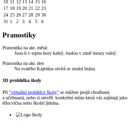
10
11
12
13
14
15
16
17
18
19
20
21
22
23
24
25
26
27
28
29
30
31
1
2
3
4
5
6
Pranostiky
Pranostika na akt. měsíc
Jsou-li v srpnu hory kalný, budou v zimě mrazy valný.
Pranostika na akt. den
Na svatého Kajetána otvírá se stodol brána.
3D prohlídka školy
Při
"virtuální prohlídce školy"
se můžete projít chodbami
a učebnami, nebo si otevřít konkrétní místa která vás zajímají jako
tělocvična nebo školní jídelna.