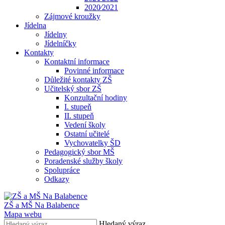
2020⁄2021
Zájmové kroužky
Jídelna
Jídelny
Jídelníčky
Kontakty
Kontaktní informace
Povinné informace
Důležité kontakty ZŠ
Učitelský sbor ZŠ
Konzultační hodiny
I. stupeň
II. stupeň
Vedení školy
Ostatní učitelé
Vychovatelky ŠD
Pedagogický sbor MŠ
Poradenské služby školy
Spolupráce
Odkazy
ZŠ a MŠ Na Balabence
Mapa webu
Hledaný výraz