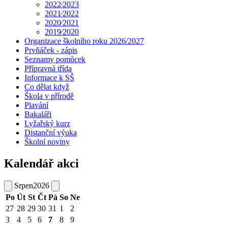
2022⁄2023
2021⁄2022
2020⁄2021
2019⁄2020
Organizace školního roku 2026/2027
Prvňáček - zápis
Seznamy pomůcek
Přípravná třída
Informace k SŠ
Co dělat když
Škola v přírodě
Plavání
Bakaláři
Lyžařský kurz
Distanční výuka
Školní noviny
Kalendář akci
Srpen
2026
Po
Út
St
Čt
Pá
So
Ne
27
28
29
30
31
1
2
3
4
5
6
7
8
9