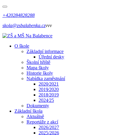
+420284828288
skola@zsbalabenka.cz
vvv
O škole
Základní informace
Úřední desky
Školní hřiště
Mapa školy
Historie školy
Nabídka zaměstnání
2020⁄2021
2019⁄2020
2018⁄2019
2024⁄25
Dokumenty
Základní škola
Aktuálně
Reportáže z akcí
2026/2027
2025/2026