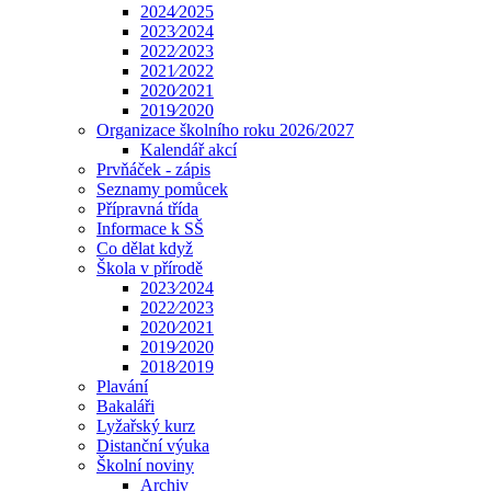
2024⁄2025
2023⁄2024
2022⁄2023
2021⁄2022
2020⁄2021
2019⁄2020
Organizace školního roku 2026/2027
Kalendář akcí
Prvňáček - zápis
Seznamy pomůcek
Přípravná třída
Informace k SŠ
Co dělat když
Škola v přírodě
2023⁄2024
2022⁄2023
2020⁄2021
2019⁄2020
2018⁄2019
Plavání
Bakaláři
Lyžařský kurz
Distanční výuka
Školní noviny
Archiv