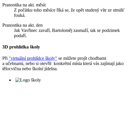
Pranostika na akt. měsíc
Z počátku toho měsíce říká se, že opět studený vítr ze strnišť
fouká.
Pranostika na akt. den
Jak Vavřinec zavaří, Bartoloměj zasmaží, tak se podzimek
podaří.
3D prohlídka školy
Při
"virtuální prohlídce školy"
se můžete projít chodbami
a učebnami, nebo si otevřít konkrétní místa která vás zajímají jako
tělocvična nebo školní jídelna.