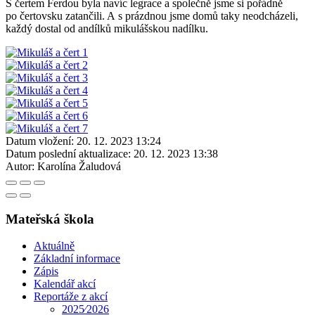
S čertem Ferdou byla navíc legrace a společně jsme si pořádně
po čertovsku zatančili. A s prázdnou jsme domů taky neodcházeli,
každý dostal od andílků mikulášskou nadílku.
Datum vložení:
20. 12. 2023 13:24
Datum poslední aktualizace:
20. 12. 2023 13:38
Autor:
Karolína Žaludová
Mateřská škola
Aktuálně
Základní informace
Zápis
Kalendář akcí
Reportáže z akcí
2025⁄2026