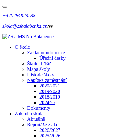
+420284828288
skola@zsbalabenka.cz
vvv
O škole
Základní informace
Úřední desky
Školní hřiště
Mapa školy
Historie školy
Nabídka zaměstnání
2020⁄2021
2019⁄2020
2018⁄2019
2024⁄25
Dokumenty
Základní škola
Aktuálně
Reportáže z akcí
2026/2027
2025/2026