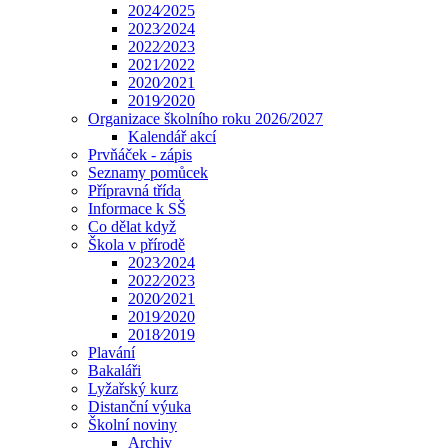
2024⁄2025
2023⁄2024
2022⁄2023
2021⁄2022
2020⁄2021
2019⁄2020
Organizace školního roku 2026/2027
Kalendář akcí
Prvňáček - zápis
Seznamy pomůcek
Přípravná třída
Informace k SŠ
Co dělat když
Škola v přírodě
2023⁄2024
2022⁄2023
2020⁄2021
2019⁄2020
2018⁄2019
Plavání
Bakaláři
Lyžařský kurz
Distanční výuka
Školní noviny
Archiv