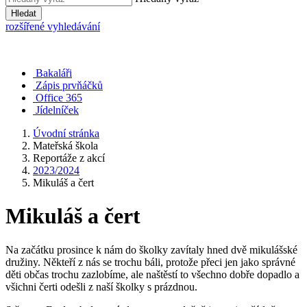
Hledat
rozšířené vyhledávání
Bakaláři
Zápis prvňáčků
Office 365
Jídelníček
Úvodní stránka
Mateřská škola
Reportáže z akcí
2023/2024
Mikuláš a čert
Mikuláš a čert
Na začátku prosince k nám do školky zavítaly hned dvě mikulášské
družiny. Někteří z nás se trochu báli, protože přeci jen jako správné
děti občas trochu zazlobíme, ale naštěstí to všechno dobře dopadlo a
všichni čerti odešli z naší školky s prázdnou.