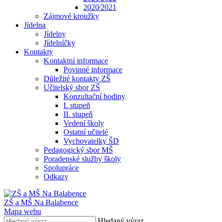
2020⁄2021
Zájmové kroužky
Jídelna
Jídelny
Jídelníčky
Kontakty
Kontaktní informace
Povinné informace
Důležité kontakty ZŠ
Učitelský sbor ZŠ
Konzultační hodiny
I. stupeň
II. stupeň
Vedení školy
Ostatní učitelé
Vychovatelky ŠD
Pedagogický sbor MŠ
Poradenské služby školy
Spolupráce
Odkazy
ZŠ a MŠ Na Balabence
Mapa webu
Hledaný výraz