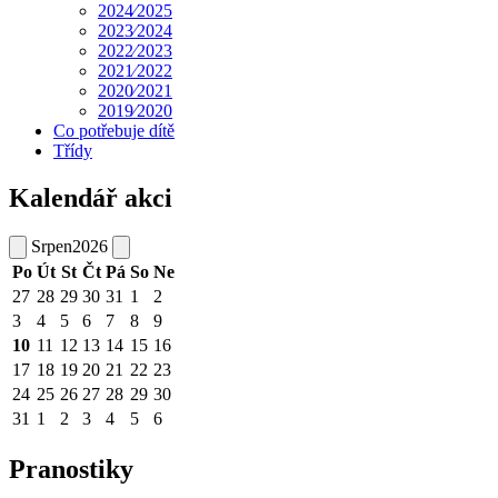
2024⁄2025
2023⁄2024
2022⁄2023
2021⁄2022
2020⁄2021
2019⁄2020
Co potřebuje dítě
Třídy
Kalendář akci
Srpen
2026
Po
Út
St
Čt
Pá
So
Ne
27
28
29
30
31
1
2
3
4
5
6
7
8
9
10
11
12
13
14
15
16
17
18
19
20
21
22
23
24
25
26
27
28
29
30
31
1
2
3
4
5
6
Pranostiky