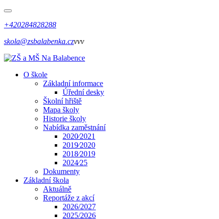
+420284828288
skola@zsbalabenka.cz
vvv
O škole
Základní informace
Úřední desky
Školní hřiště
Mapa školy
Historie školy
Nabídka zaměstnání
2020⁄2021
2019⁄2020
2018⁄2019
2024⁄25
Dokumenty
Základní škola
Aktuálně
Reportáže z akcí
2026/2027
2025/2026