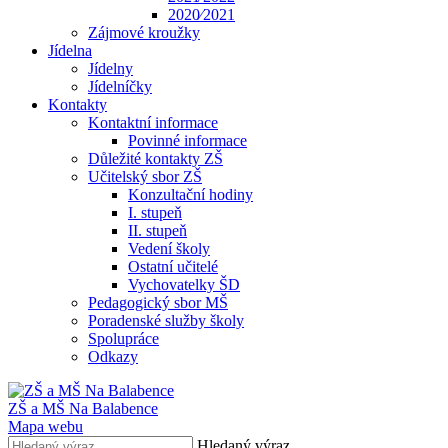
2020⁄2021
Zájmové kroužky
Jídelna
Jídelny
Jídelníčky
Kontakty
Kontaktní informace
Povinné informace
Důležité kontakty ZŠ
Učitelský sbor ZŠ
Konzultační hodiny
I. stupeň
II. stupeň
Vedení školy
Ostatní učitelé
Vychovatelky ŠD
Pedagogický sbor MŠ
Poradenské služby školy
Spolupráce
Odkazy
ZŠ a MŠ Na Balabence
Mapa webu
Hledaný výraz