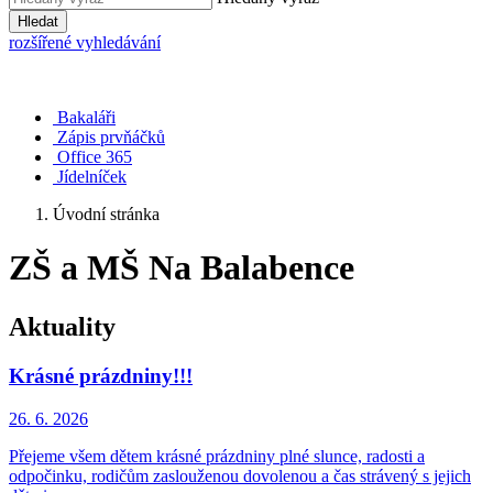
Hledat
rozšířené vyhledávání
Bakaláři
Zápis prvňáčků
Office 365
Jídelníček
Úvodní stránka
ZŠ a MŠ Na Balabence
Aktuality
Krásné prázdniny!!!
26. 6.
2026
Přejeme všem dětem krásné prázdniny plné slunce, radosti a
odpočinku, rodičům zaslouženou dovolenou a čas strávený s jejich