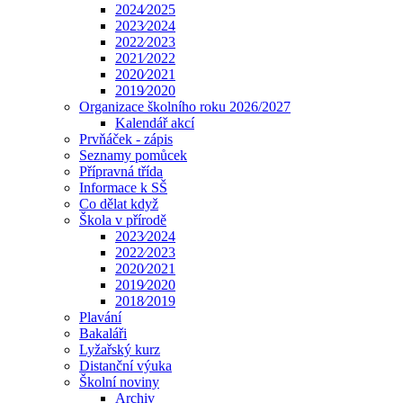
2024⁄2025
2023⁄2024
2022⁄2023
2021⁄2022
2020⁄2021
2019⁄2020
Organizace školního roku 2026/2027
Kalendář akcí
Prvňáček - zápis
Seznamy pomůcek
Přípravná třída
Informace k SŠ
Co dělat když
Škola v přírodě
2023⁄2024
2022⁄2023
2020⁄2021
2019⁄2020
2018⁄2019
Plavání
Bakaláři
Lyžařský kurz
Distanční výuka
Školní noviny
Archiv