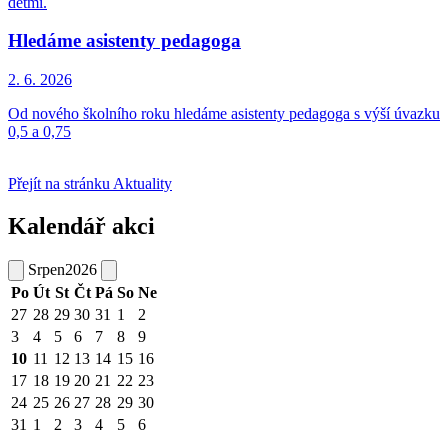
dětmi.
Hledáme asistenty pedagoga
2. 6.
2026
Od nového školního roku hledáme asistenty pedagoga s výší úvazku
0,5 a 0,75
Přejít na stránku Aktuality
Kalendář akci
Srpen
2026
Po
Út
St
Čt
Pá
So
Ne
27
28
29
30
31
1
2
3
4
5
6
7
8
9
10
11
12
13
14
15
16
17
18
19
20
21
22
23
24
25
26
27
28
29
30
31
1
2
3
4
5
6