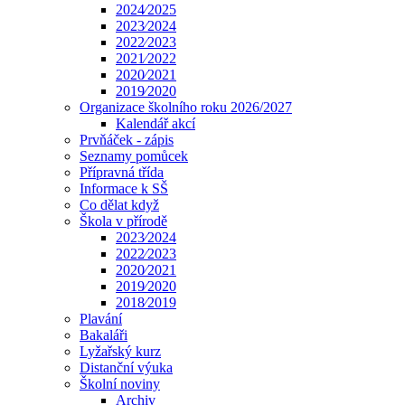
2024⁄2025
2023⁄2024
2022⁄2023
2021⁄2022
2020⁄2021
2019⁄2020
Organizace školního roku 2026/2027
Kalendář akcí
Prvňáček - zápis
Seznamy pomůcek
Přípravná třída
Informace k SŠ
Co dělat když
Škola v přírodě
2023⁄2024
2022⁄2023
2020⁄2021
2019⁄2020
2018⁄2019
Plavání
Bakaláři
Lyžařský kurz
Distanční výuka
Školní noviny
Archiv