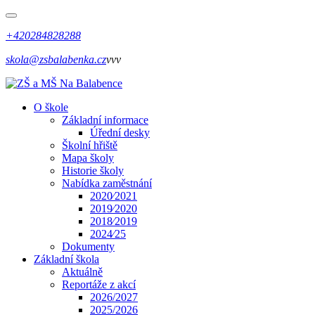
+420284828288
skola@zsbalabenka.cz
vvv
O škole
Základní informace
Úřední desky
Školní hřiště
Mapa školy
Historie školy
Nabídka zaměstnání
2020⁄2021
2019⁄2020
2018⁄2019
2024⁄25
Dokumenty
Základní škola
Aktuálně
Reportáže z akcí
2026/2027
2025/2026