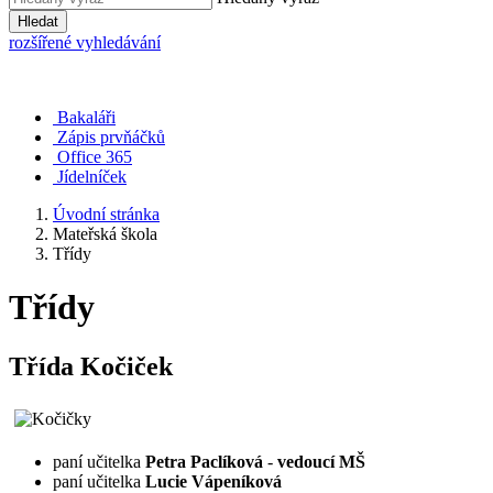
Hledat
rozšířené vyhledávání
Bakaláři
Zápis prvňáčků
Office 365
Jídelníček
Úvodní stránka
Mateřská škola
Třídy
Třídy
Třída Kočiček
paní učitelka
Petra Paclíková
-
vedoucí MŠ
paní učitelka
Lucie Vápeníková