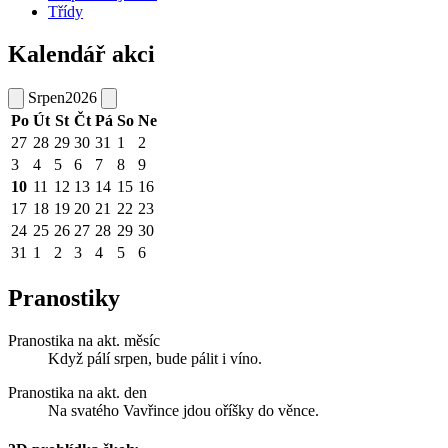
Třídy
Kalendář akci
Srpen
2026
Po
Út
St
Čt
Pá
So
Ne
27
28
29
30
31
1
2
3
4
5
6
7
8
9
10
11
12
13
14
15
16
17
18
19
20
21
22
23
24
25
26
27
28
29
30
31
1
2
3
4
5
6
Pranostiky
Pranostika na akt. měsíc
Když pálí srpen, bude pálit i víno.
Pranostika na akt. den
Na svatého Vavřince jdou oříšky do věnce.