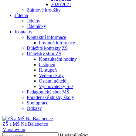
2020⁄2021
Zájmové kroužky
Jídelna
Jídelny
Jídelníčky
Kontakty
Kontaktní informace
Povinné informace
Důležité kontakty ZŠ
Učitelský sbor ZŠ
Konzultační hodiny
I. stupeň
II. stupeň
Vedení školy
Ostatní učitelé
Vychovatelky ŠD
Pedagogický sbor MŠ
Poradenské služby školy
Spolupráce
Odkazy
ZŠ a MŠ Na Balabence
Mapa webu
Hledaný výraz