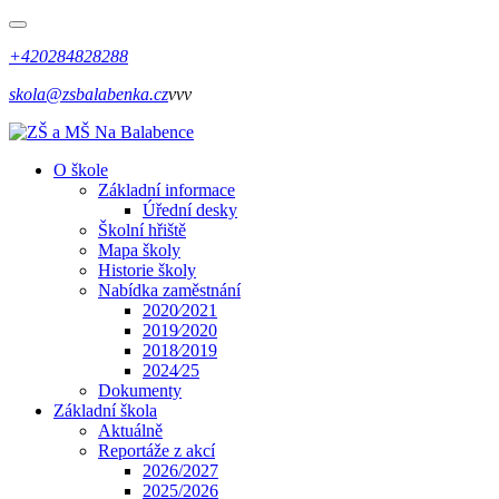
+420284828288
skola@zsbalabenka.cz
vvv
O škole
Základní informace
Úřední desky
Školní hřiště
Mapa školy
Historie školy
Nabídka zaměstnání
2020⁄2021
2019⁄2020
2018⁄2019
2024⁄25
Dokumenty
Základní škola
Aktuálně
Reportáže z akcí
2026/2027
2025/2026