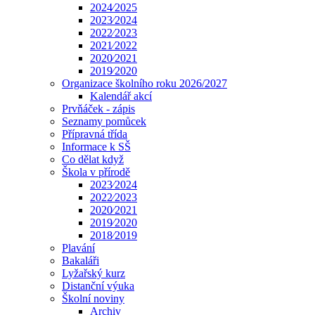
2024⁄2025
2023⁄2024
2022⁄2023
2021⁄2022
2020⁄2021
2019⁄2020
Organizace školního roku 2026/2027
Kalendář akcí
Prvňáček - zápis
Seznamy pomůcek
Přípravná třída
Informace k SŠ
Co dělat když
Škola v přírodě
2023⁄2024
2022⁄2023
2020⁄2021
2019⁄2020
2018⁄2019
Plavání
Bakaláři
Lyžařský kurz
Distanční výuka
Školní noviny
Archiv