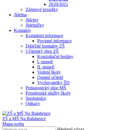
2020⁄2021
Zájmové kroužky
Jídelna
Jídelny
Jídelníčky
Kontakty
Kontaktní informace
Povinné informace
Důležité kontakty ZŠ
Učitelský sbor ZŠ
Konzultační hodiny
I. stupeň
II. stupeň
Vedení školy
Ostatní učitelé
Vychovatelky ŠD
Pedagogický sbor MŠ
Poradenské služby školy
Spolupráce
Odkazy
ZŠ a MŠ Na Balabence
Mapa webu
Hledaný výraz