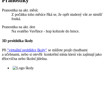
Pranostiky
Pranostika na akt. měsíc
Z počátku toho měsíce říká se, že opět studený vítr ze strnišť
fouká.
Pranostika na akt. den
Na svatého Vavřince - hop kobzole do hrnce.
3D prohlídka školy
Při
"virtuální prohlídce školy"
se můžete projít chodbami
a učebnami, nebo si otevřít konkrétní místa která vás zajímají jako
tělocvična nebo školní jídelna.