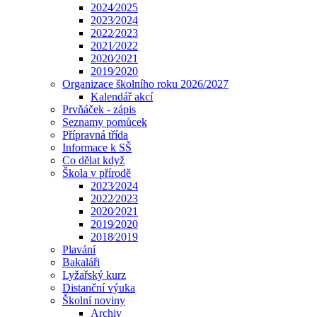
2024⁄2025
2023⁄2024
2022⁄2023
2021⁄2022
2020⁄2021
2019⁄2020
Organizace školního roku 2026/2027
Kalendář akcí
Prvňáček - zápis
Seznamy pomůcek
Přípravná třída
Informace k SŠ
Co dělat když
Škola v přírodě
2023⁄2024
2022⁄2023
2020⁄2021
2019⁄2020
2018⁄2019
Plavání
Bakaláři
Lyžařský kurz
Distanční výuka
Školní noviny
Archiv