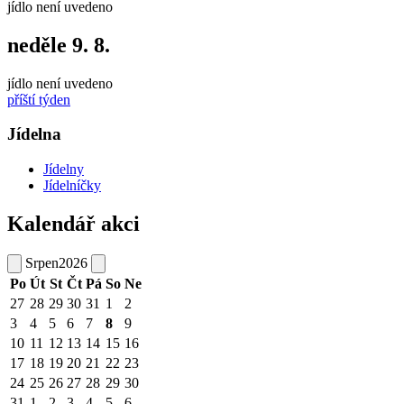
jídlo není uvedeno
neděle
9. 8.
jídlo není uvedeno
příští týden
Jídelna
Jídelny
Jídelníčky
Kalendář akci
Srpen
2026
Po
Út
St
Čt
Pá
So
Ne
27
28
29
30
31
1
2
3
4
5
6
7
8
9
10
11
12
13
14
15
16
17
18
19
20
21
22
23
24
25
26
27
28
29
30
31
1
2
3
4
5
6