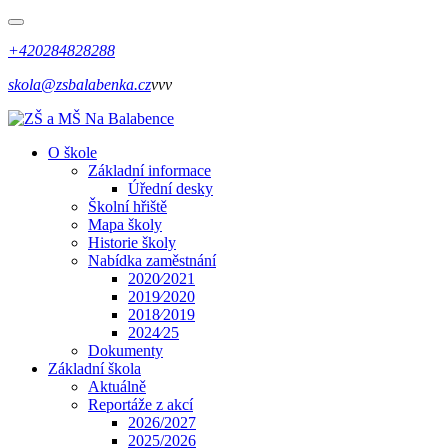
+420284828288
skola@zsbalabenka.cz
vvv
O škole
Základní informace
Úřední desky
Školní hřiště
Mapa školy
Historie školy
Nabídka zaměstnání
2020⁄2021
2019⁄2020
2018⁄2019
2024⁄25
Dokumenty
Základní škola
Aktuálně
Reportáže z akcí
2026/2027
2025/2026