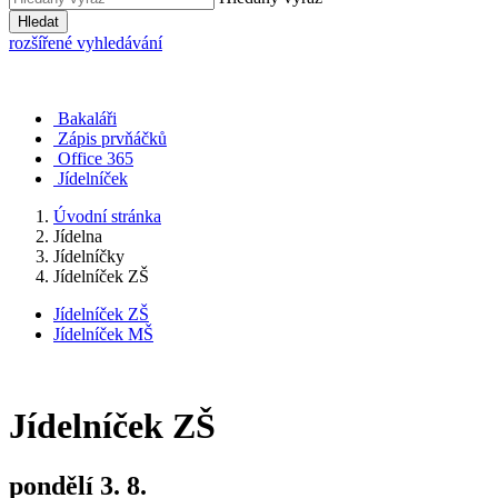
Hledat
rozšířené vyhledávání
Bakaláři
Zápis prvňáčků
Office 365
Jídelníček
Úvodní stránka
Jídelna
Jídelníčky
Jídelníček ZŠ
Jídelníček ZŠ
Jídelníček MŠ
Jídelníček ZŠ
pondělí
3. 8.