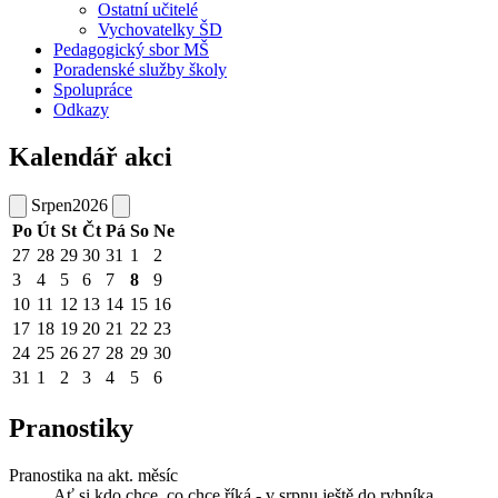
Ostatní učitelé
Vychovatelky ŠD
Pedagogický sbor MŠ
Poradenské služby školy
Spolupráce
Odkazy
Kalendář akci
Srpen
2026
Po
Út
St
Čt
Pá
So
Ne
27
28
29
30
31
1
2
3
4
5
6
7
8
9
10
11
12
13
14
15
16
17
18
19
20
21
22
23
24
25
26
27
28
29
30
31
1
2
3
4
5
6
Pranostiky
Pranostika na akt. měsíc
Ať si kdo chce, co chce říká - v srpnu ještě do rybníka.