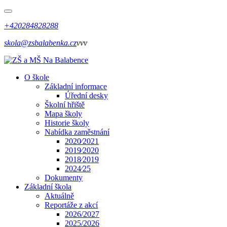
+420284828288
skola@zsbalabenka.cz
vvv
O škole
Základní informace
Úřední desky
Školní hřiště
Mapa školy
Historie školy
Nabídka zaměstnání
2020⁄2021
2019⁄2020
2018⁄2019
2024⁄25
Dokumenty
Základní škola
Aktuálně
Reportáže z akcí
2026/2027
2025/2026