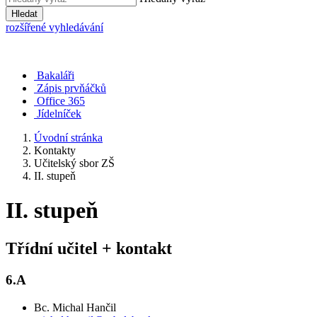
Hledat
rozšířené vyhledávání
Bakaláři
Zápis prvňáčků
Office 365
Jídelníček
Úvodní stránka
Kontakty
Učitelský sbor ZŠ
II. stupeň
II. stupeň
Třídní učitel + kontakt
6.A
Bc. Michal Hančil