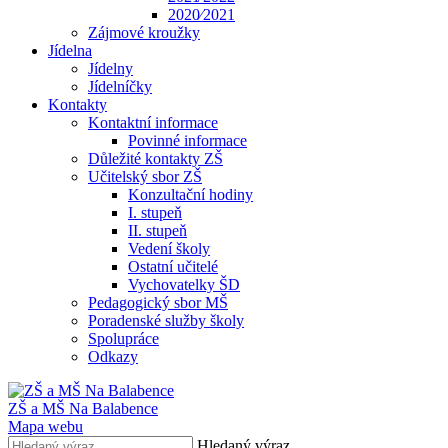
2020⁄2021
Zájmové kroužky
Jídelna
Jídelny
Jídelníčky
Kontakty
Kontaktní informace
Povinné informace
Důležité kontakty ZŠ
Učitelský sbor ZŠ
Konzultační hodiny
I. stupeň
II. stupeň
Vedení školy
Ostatní učitelé
Vychovatelky ŠD
Pedagogický sbor MŠ
Poradenské služby školy
Spolupráce
Odkazy
ZŠ a MŠ Na Balabence
Mapa webu
Hledaný výraz