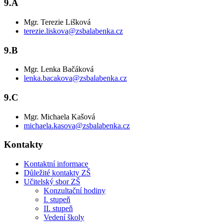
9.A
Mgr. Terezie Lišková
terezie.liskova@zsbalabenka.cz
9.B
Mgr. Lenka Bačáková
lenka.bacakova@zsbalabenka.cz
9.C
Mgr. Michaela Kašová
michaela.kasova@zsbalabenka.cz
Kontakty
Kontaktní informace
Důležité kontakty ZŠ
Učitelský sbor ZŠ
Konzultační hodiny
I. stupeň
II. stupeň
Vedení školy