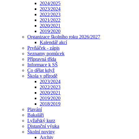
2024⁄2025
2023⁄2024
2022⁄2023
2021⁄2022
2020⁄2021
2019⁄2020
Organizace školního roku 2026/2027
Kalendář akcí
Prvňáček - zápis
Seznamy pomůcek
Přípravná třída
Informace k SŠ
Co dělat když
Škola v přírodě
2023⁄2024
2022⁄2023
2020⁄2021
2019⁄2020
2018⁄2019
Plavání
Bakaláři
Lyžařský kurz
Distanční výuka
Školní noviny
Archiv