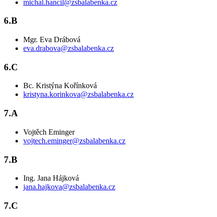
michal.hancil@zsbalabenka.cz
6.B
Mgr. Eva Drábová
eva.drabova@zsbalabenka.cz
6.C
Bc. Kristýna Kořínková
kristyna.korinkova@zsbalabenka.cz
7.A
Vojtěch Eminger
vojtech.eminger@zsbalabenka.cz
7.B
Ing. Jana Hájková
jana.hajkova@zsbalabenka.cz
7.C