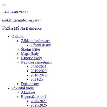
+420284828288
skola@zsbalabenka.cz
vvv
O škole
Základní informace
Úřední desky
Školní hřiště
Mapa školy
Historie školy
Nabídka zaměstnání
2020⁄2021
2019⁄2020
2018⁄2019
2024⁄25
Dokumenty
Základní škola
Aktuálně
Reportáže z akcí
2026/2027
2025/2026