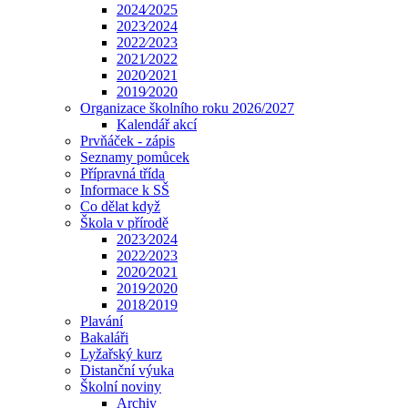
2024⁄2025
2023⁄2024
2022⁄2023
2021⁄2022
2020⁄2021
2019⁄2020
Organizace školního roku 2026/2027
Kalendář akcí
Prvňáček - zápis
Seznamy pomůcek
Přípravná třída
Informace k SŠ
Co dělat když
Škola v přírodě
2023⁄2024
2022⁄2023
2020⁄2021
2019⁄2020
2018⁄2019
Plavání
Bakaláři
Lyžařský kurz
Distanční výuka
Školní noviny
Archiv