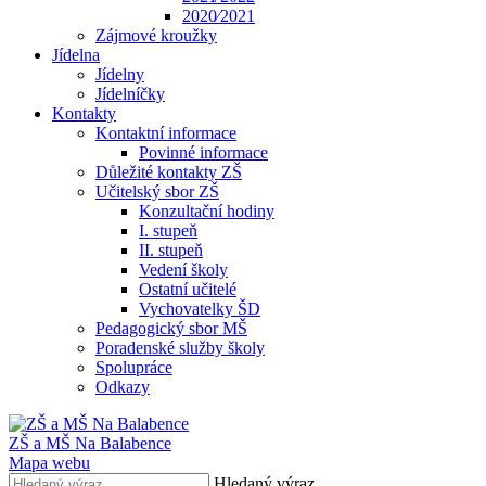
2020⁄2021
Zájmové kroužky
Jídelna
Jídelny
Jídelníčky
Kontakty
Kontaktní informace
Povinné informace
Důležité kontakty ZŠ
Učitelský sbor ZŠ
Konzultační hodiny
I. stupeň
II. stupeň
Vedení školy
Ostatní učitelé
Vychovatelky ŠD
Pedagogický sbor MŠ
Poradenské služby školy
Spolupráce
Odkazy
ZŠ a MŠ Na Balabence
Mapa webu
Hledaný výraz