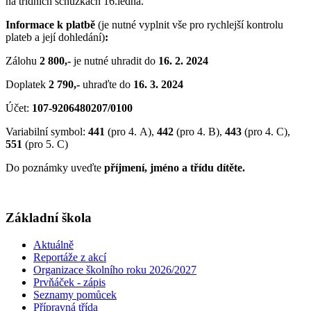
na třídních schůzkách 16.ledna.
Informace k platbě
(je nutné vyplnit vše pro rychlejší kontrolu
plateb a její dohledání)
:
Zálohu
2 800,-
je nutné uhradit do
16. 2. 2024
Doplatek
2 790,-
uhraďte do
16. 3. 2024
Účet:
107-9206480207/0100
Variabilní symbol:
441
(pro 4. A),
442
(pro 4. B),
443
(pro 4. C),
551
(pro 5. C)
Do poznámky uveďte
příjmení, jméno a třídu dítěte.
Základní škola
Aktuálně
Reportáže z akcí
Organizace školního roku 2026/2027
Prvňáček - zápis
Seznamy pomůcek
Přípravná třída