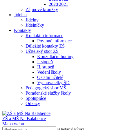
2020⁄2021
Zájmové kroužky
Jídelna
Jídelny
Jídelníčky
Kontakty
Kontaktní informace
Povinné informace
Důležité kontakty ZŠ
Učitelský sbor ZŠ
Konzultační hodiny
I. stupeň
II. stupeň
Vedení školy
Ostatní učitelé
Vychovatelky ŠD
Pedagogický sbor MŠ
Poradenské služby školy
Spolupráce
Odkazy
ZŠ a MŠ Na Balabence
Mapa webu
Hledaný výraz