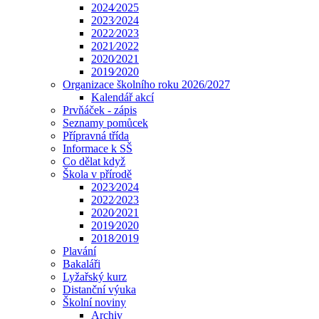
2024⁄2025
2023⁄2024
2022⁄2023
2021⁄2022
2020⁄2021
2019⁄2020
Organizace školního roku 2026/2027
Kalendář akcí
Prvňáček - zápis
Seznamy pomůcek
Přípravná třída
Informace k SŠ
Co dělat když
Škola v přírodě
2023⁄2024
2022⁄2023
2020⁄2021
2019⁄2020
2018⁄2019
Plavání
Bakaláři
Lyžařský kurz
Distanční výuka
Školní noviny
Archiv