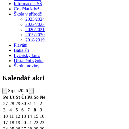
Informace k SŠ
Co dělat když
Škola v přírodě
2023⁄2024
2022⁄2023
2020⁄2021
2019⁄2020
2018⁄2019
Plavání
Bakaláři
Lyžařský kurz
Distanční výuka
Školní noviny
Kalendář akci
Srpen
2026
Po
Út
St
Čt
Pá
So
Ne
27
28
29
30
31
1
2
3
4
5
6
7
8
9
10
11
12
13
14
15
16
17
18
19
20
21
22
23
24
25
26
27
28
29
30