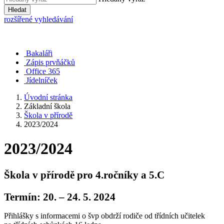
Hledat
rozšířené vyhledávání
Bakaláři
Zápis prvňáčků
Office 365
Jídelníček
Úvodní stránka
Základní škola
Škola v přírodě
2023/2024
2023/2024
Škola v přírodě pro 4.ročníky a 5.C
Termín: 20. – 24. 5. 2024
Přihlášky s informacemi o švp obdrží rodiče od třídních učitelek