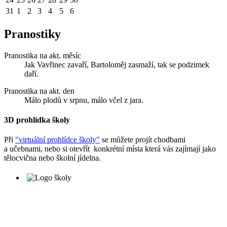
31
1
2
3
4
5
6
Pranostiky
Pranostika na akt. měsíc
Jak Vavřinec zavaří, Bartoloměj zasmaží, tak se podzimek
daří.
Pranostika na akt. den
Málo plodů v srpnu, málo včel z jara.
3D prohlídka školy
Při
"virtuální prohlídce školy"
se můžete projít chodbami
a učebnami, nebo si otevřít konkrétní místa která vás zajímají jako
tělocvična nebo školní jídelna.