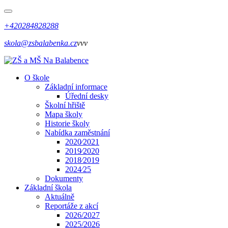
+420284828288
skola@zsbalabenka.cz
vvv
O škole
Základní informace
Úřední desky
Školní hřiště
Mapa školy
Historie školy
Nabídka zaměstnání
2020⁄2021
2019⁄2020
2018⁄2019
2024⁄25
Dokumenty
Základní škola
Aktuálně
Reportáže z akcí
2026/2027
2025/2026