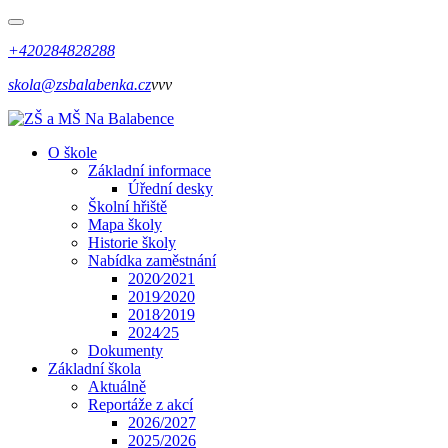
+420284828288
skola@zsbalabenka.cz
vvv
O škole
Základní informace
Úřední desky
Školní hřiště
Mapa školy
Historie školy
Nabídka zaměstnání
2020⁄2021
2019⁄2020
2018⁄2019
2024⁄25
Dokumenty
Základní škola
Aktuálně
Reportáže z akcí
2026/2027
2025/2026