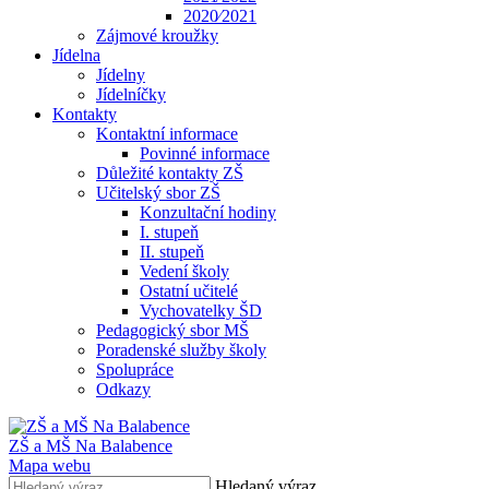
2020⁄2021
Zájmové kroužky
Jídelna
Jídelny
Jídelníčky
Kontakty
Kontaktní informace
Povinné informace
Důležité kontakty ZŠ
Učitelský sbor ZŠ
Konzultační hodiny
I. stupeň
II. stupeň
Vedení školy
Ostatní učitelé
Vychovatelky ŠD
Pedagogický sbor MŠ
Poradenské služby školy
Spolupráce
Odkazy
ZŠ a MŠ Na Balabence
Mapa webu
Hledaný výraz