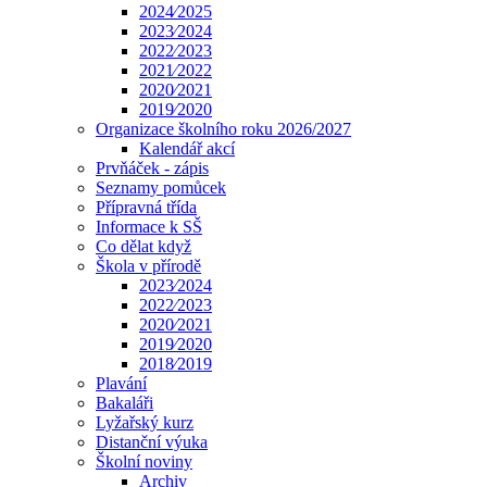
2024⁄2025
2023⁄2024
2022⁄2023
2021⁄2022
2020⁄2021
2019⁄2020
Organizace školního roku 2026/2027
Kalendář akcí
Prvňáček - zápis
Seznamy pomůcek
Přípravná třída
Informace k SŠ
Co dělat když
Škola v přírodě
2023⁄2024
2022⁄2023
2020⁄2021
2019⁄2020
2018⁄2019
Plavání
Bakaláři
Lyžařský kurz
Distanční výuka
Školní noviny
Archiv