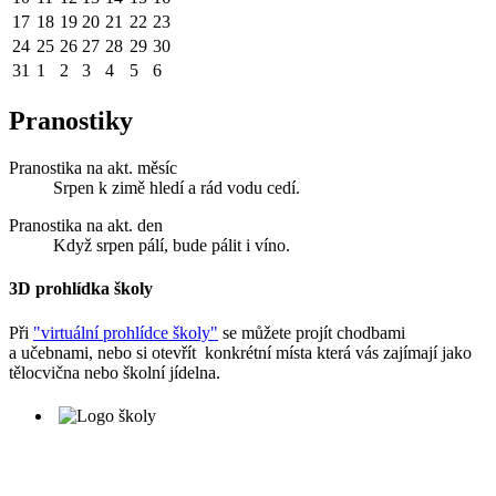
17
18
19
20
21
22
23
24
25
26
27
28
29
30
31
1
2
3
4
5
6
Pranostiky
Pranostika na akt. měsíc
Srpen k zimě hledí a rád vodu cedí.
Pranostika na akt. den
Když srpen pálí, bude pálit i víno.
3D prohlídka školy
Při
"virtuální prohlídce školy"
se můžete projít chodbami
a učebnami, nebo si otevřít konkrétní místa která vás zajímají jako
tělocvična nebo školní jídelna.