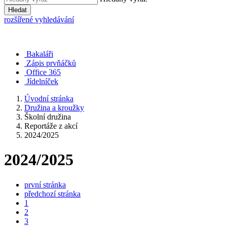
Hledat
rozšířené vyhledávání
Bakaláři
Zápis prvňáčků
Office 365
Jídelníček
Úvodní stránka
Družina a kroužky
Školní družina
Reportáže z akcí
2024/2025
2024/2025
první stránka
předchozí stránka
1
2
3