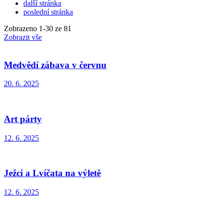
další stránka
poslední stránka
Zobrazeno
1
-
30
ze 81
Zobrazit vše
Medvědí zábava v červnu
20. 6. 2025
Art párty
12. 6. 2025
Ježci a Lvíčata na výletě
12. 6. 2025