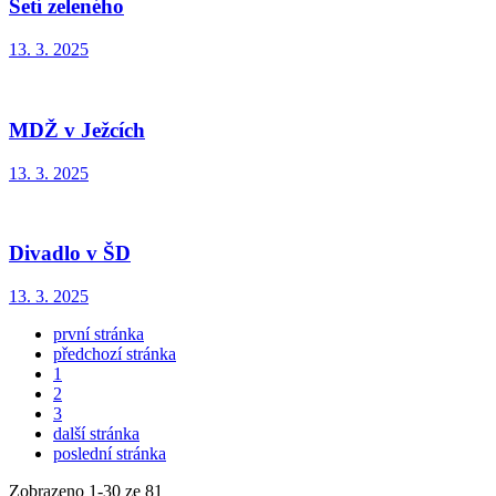
Setí zeleného
13. 3. 2025
MDŽ v Ježcích
13. 3. 2025
Divadlo v ŠD
13. 3. 2025
první stránka
předchozí stránka
1
2
3
další stránka
poslední stránka
Zobrazeno
1
-
30
ze 81