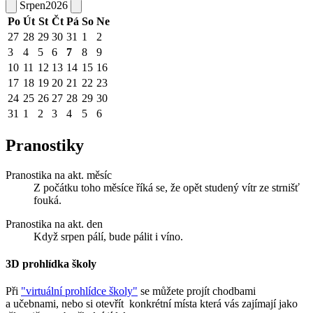
Srpen
2026
Po
Út
St
Čt
Pá
So
Ne
27
28
29
30
31
1
2
3
4
5
6
7
8
9
10
11
12
13
14
15
16
17
18
19
20
21
22
23
24
25
26
27
28
29
30
31
1
2
3
4
5
6
Pranostiky
Pranostika na akt. měsíc
Z počátku toho měsíce říká se, že opět studený vítr ze strnišť
fouká.
Pranostika na akt. den
Když srpen pálí, bude pálit i víno.
3D prohlídka školy
Při
"virtuální prohlídce školy"
se můžete projít chodbami
a učebnami, nebo si otevřít konkrétní místa která vás zajímají jako