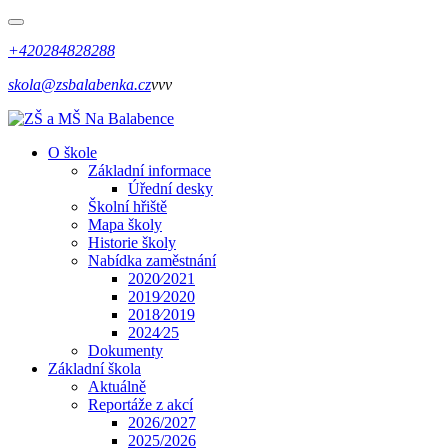
+420284828288
skola@zsbalabenka.cz
vvv
O škole
Základní informace
Úřední desky
Školní hřiště
Mapa školy
Historie školy
Nabídka zaměstnání
2020⁄2021
2019⁄2020
2018⁄2019
2024⁄25
Dokumenty
Základní škola
Aktuálně
Reportáže z akcí
2026/2027
2025/2026