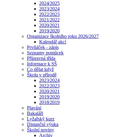
2024⁄2025
2023⁄2024
2022⁄2023
2021⁄2022
2020⁄2021
2019⁄2020
Organizace školního roku 2026/2027
Kalendář akcí
Prvňáček - zápis
Seznamy pomůcek
Přípravná třída
Informace k SŠ
Co dělat když
Škola v přírodě
2023⁄2024
2022⁄2023
2020⁄2021
2019⁄2020
2018⁄2019
Plavání
Bakaláři
Lyžařský kurz
Distanční výuka
Školní noviny
Archiv