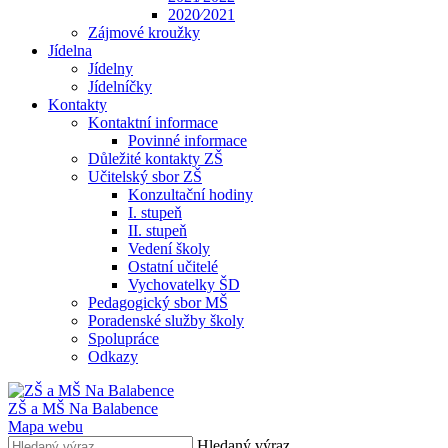
2020⁄2021
Zájmové kroužky
Jídelna
Jídelny
Jídelníčky
Kontakty
Kontaktní informace
Povinné informace
Důležité kontakty ZŠ
Učitelský sbor ZŠ
Konzultační hodiny
I. stupeň
II. stupeň
Vedení školy
Ostatní učitelé
Vychovatelky ŠD
Pedagogický sbor MŠ
Poradenské služby školy
Spolupráce
Odkazy
ZŠ a MŠ Na Balabence
Mapa webu
Hledaný výraz