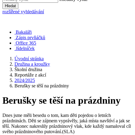
Hledat
rozšířené vyhledávání
Bakaláři
Zápis prvňáčků
Office 365
Jídelníček
Úvodní stránka
Družina a kroužky
Školní družina
Reportáže z akcí
2024/2025
Berušky se těší na prázdniny
Berušky se těší na prázdniny
Dnes jsme měli besedu o tom, kam děti pojedou o letních
prázdninách. Děti se zájmem vyprávěly, jaká místa navštíví a jak se
těší. Nakonec nakreslily prázdninový vlak, kde každý namaloval cíl
svého prázdninového putování.(SLA)