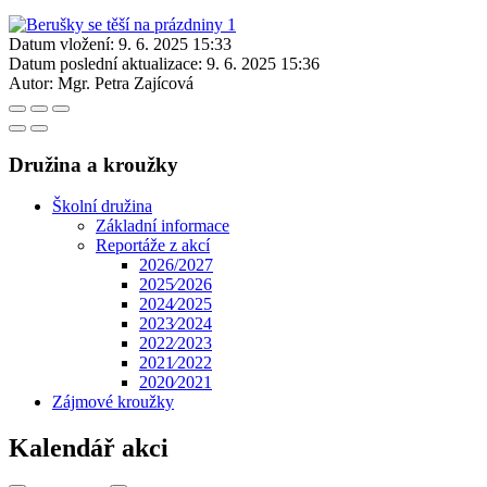
Datum vložení:
9. 6. 2025 15:33
Datum poslední aktualizace:
9. 6. 2025 15:36
Autor:
Mgr. Petra Zajícová
Družina a kroužky
Školní družina
Základní informace
Reportáže z akcí
2026/2027
2025⁄2026
2024⁄2025
2023⁄2024
2022⁄2023
2021⁄2022
2020⁄2021
Zájmové kroužky
Kalendář akci