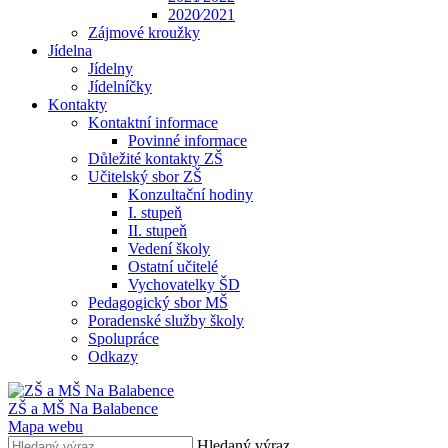
2020⁄2021
Zájmové kroužky
Jídelna
Jídelny
Jídelníčky
Kontakty
Kontaktní informace
Povinné informace
Důležité kontakty ZŠ
Učitelský sbor ZŠ
Konzultační hodiny
I. stupeň
II. stupeň
Vedení školy
Ostatní učitelé
Vychovatelky ŠD
Pedagogický sbor MŠ
Poradenské služby školy
Spolupráce
Odkazy
ZŠ a MŠ Na Balabence
Mapa webu
Hledaný výraz