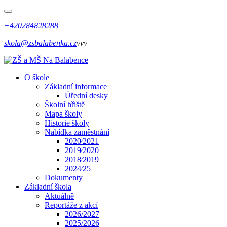
+420284828288
skola@zsbalabenka.cz
vvv
O škole
Základní informace
Úřední desky
Školní hřiště
Mapa školy
Historie školy
Nabídka zaměstnání
2020⁄2021
2019⁄2020
2018⁄2019
2024⁄25
Dokumenty
Základní škola
Aktuálně
Reportáže z akcí
2026/2027
2025/2026