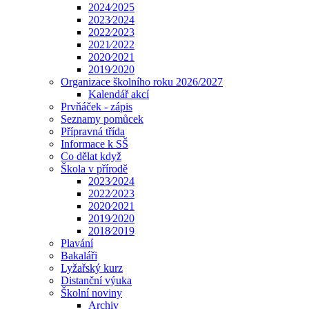
2024⁄2025
2023⁄2024
2022⁄2023
2021⁄2022
2020⁄2021
2019⁄2020
Organizace školního roku 2026/2027
Kalendář akcí
Prvňáček - zápis
Seznamy pomůcek
Přípravná třída
Informace k SŠ
Co dělat když
Škola v přírodě
2023⁄2024
2022⁄2023
2020⁄2021
2019⁄2020
2018⁄2019
Plavání
Bakaláři
Lyžařský kurz
Distanční výuka
Školní noviny
Archiv