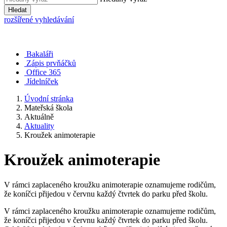
Hledat
rozšířené vyhledávání
Bakaláři
Zápis prvňáčků
Office 365
Jídelníček
Úvodní stránka
Mateřská škola
Aktuálně
Aktuality
Kroužek animoterapie
Kroužek animoterapie
V rámci zaplaceného kroužku animoterapie oznamujeme rodičům,
že koníčci přijedou v červnu každý čtvrtek do parku před školu.
V rámci zaplaceného kroužku animoterapie oznamujeme rodičům,
že koníčci přijedou v červnu každý čtvrtek do parku před školu.