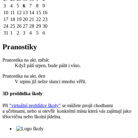
3
4
5
6
7
8
9
10
11
12
13
14
15
16
17
18
19
20
21
22
23
24
25
26
27
28
29
30
31
1
2
3
4
5
6
Pranostiky
Pranostika na akt. měsíc
Když pálí srpen, bude pálit i víno.
Pranostika na akt. den
V srpnu již nelze slunci mnoho věřit.
3D prohlídka školy
Při
"virtuální prohlídce školy"
se můžete projít chodbami
a učebnami, nebo si otevřít konkrétní místa která vás zajímají jako
tělocvična nebo školní jídelna.