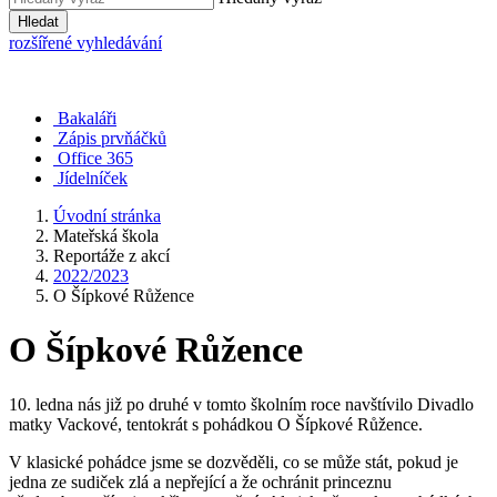
Hledat
rozšířené vyhledávání
Bakaláři
Zápis prvňáčků
Office 365
Jídelníček
Úvodní stránka
Mateřská škola
Reportáže z akcí
2022/2023
O Šípkové Růžence
O Šípkové Růžence
10. ledna nás již po druhé v tomto školním roce navštívilo Divadlo
matky Vackové, tentokrát s pohádkou O Šípkové Růžence.
V klasické pohádce jsme se dozvěděli, co se může stát, pokud je
jedna ze sudiček zlá a nepřející a že ochránit princeznu