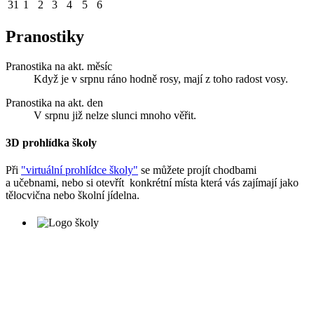
31
1
2
3
4
5
6
Pranostiky
Pranostika na akt. měsíc
Když je v srpnu ráno hodně rosy, mají z toho radost vosy.
Pranostika na akt. den
V srpnu již nelze slunci mnoho věřit.
3D prohlídka školy
Při
"virtuální prohlídce školy"
se můžete projít chodbami
a učebnami, nebo si otevřít konkrétní místa která vás zajímají jako
tělocvična nebo školní jídelna.