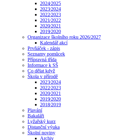
2024⁄2025
2023⁄2024
2022⁄2023
2021⁄2022
2020⁄2021
2019⁄2020
Organizace školního roku 2026/2027
Kalendář akcí
Prvňáček - zápis
Seznamy pomůcek
Přípravná třída
Informace k SŠ
Co dělat když
Škola v přírodě
2023⁄2024
2022⁄2023
2020⁄2021
2019⁄2020
2018⁄2019
Plavání
Bakaláři
Lyžařský kurz
Distanční výuka
Školní noviny
Archiv