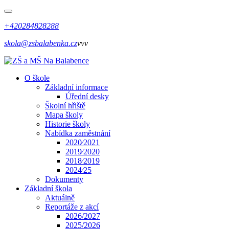
+420284828288
skola@zsbalabenka.cz
vvv
O škole
Základní informace
Úřední desky
Školní hřiště
Mapa školy
Historie školy
Nabídka zaměstnání
2020⁄2021
2019⁄2020
2018⁄2019
2024⁄25
Dokumenty
Základní škola
Aktuálně
Reportáže z akcí
2026/2027
2025/2026