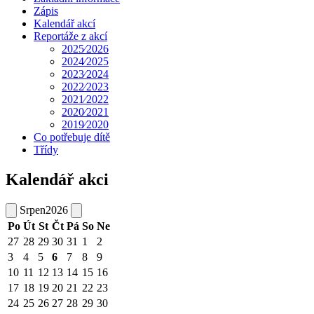
Zápis
Kalendář akcí
Reportáže z akcí
2025⁄2026
2024⁄2025
2023⁄2024
2022⁄2023
2021⁄2022
2020⁄2021
2019⁄2020
Co potřebuje dítě
Třídy
Kalendář akci
Srpen
2026
Po
Út
St
Čt
Pá
So
Ne
27
28
29
30
31
1
2
3
4
5
6
7
8
9
10
11
12
13
14
15
16
17
18
19
20
21
22
23
24
25
26
27
28
29
30