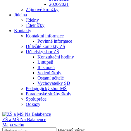
2020⁄2021
Zájmové kroužky
Jídelna
Jídelny
Jídelníčky
Kontakty
Kontaktní informace
Povinné informace
Důležité kontakty ZŠ
Učitelský sbor ZŠ
Konzultační hodiny
I. stupeň
II. stupeň
Vedení školy
Ostatní učitelé
Vychovatelky ŠD
Pedagogický sbor MŠ
Poradenské služby školy
Spolupráce
Odkazy
ZŠ a MŠ Na Balabence
Mapa webu
Hledaný výraz