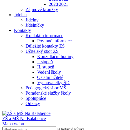
2020⁄2021
Zájmové kroužky
Jídelna
Jídelny
Jídelníčky
Kontakty
Kontaktní informace
Povinné informace
Důležité kontakty ZŠ
Učitelský sbor ZŠ
Konzultační hodiny
I. stupeň
II. stupeň
Vedení školy
Ostatní učitelé
Vychovatelky ŠD
Pedagogický sbor MŠ
Poradenské služby školy
Spolupráce
Odkazy
ZŠ a MŠ Na Balabence
Mapa webu
Hledaný výraz