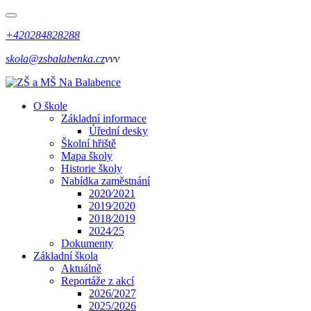
+420284828288
skola@zsbalabenka.cz
vvv
O škole
Základní informace
Úřední desky
Školní hřiště
Mapa školy
Historie školy
Nabídka zaměstnání
2020⁄2021
2019⁄2020
2018⁄2019
2024⁄25
Dokumenty
Základní škola
Aktuálně
Reportáže z akcí
2026/2027
2025/2026