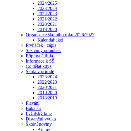
2024⁄2025
2023⁄2024
2022⁄2023
2021⁄2022
2020⁄2021
2019⁄2020
Organizace školního roku 2026/2027
Kalendář akcí
Prvňáček - zápis
Seznamy pomůcek
Přípravná třída
Informace k SŠ
Co dělat když
Škola v přírodě
2023⁄2024
2022⁄2023
2020⁄2021
2019⁄2020
2018⁄2019
Plavání
Bakaláři
Lyžařský kurz
Distanční výuka
Školní noviny
Archiv