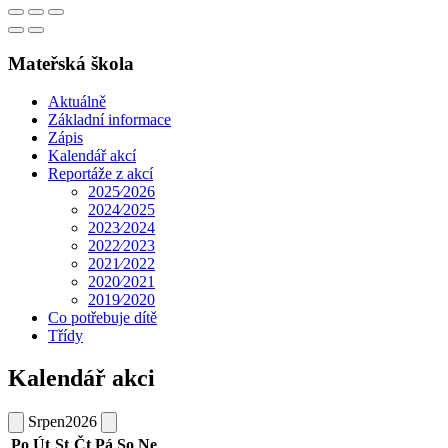
Mateřská škola
Aktuálně
Základní informace
Zápis
Kalendář akcí
Reportáže z akcí
2025⁄2026
2024⁄2025
2023⁄2024
2022⁄2023
2021⁄2022
2020⁄2021
2019⁄2020
Co potřebuje dítě
Třídy
Kalendář akci
Srpen
2026
Po
Út
St
Čt
Pá
So
Ne