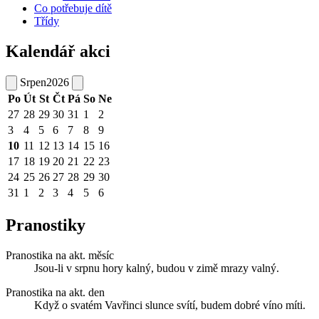
Co potřebuje dítě
Třídy
Kalendář akci
Srpen
2026
Po
Út
St
Čt
Pá
So
Ne
27
28
29
30
31
1
2
3
4
5
6
7
8
9
10
11
12
13
14
15
16
17
18
19
20
21
22
23
24
25
26
27
28
29
30
31
1
2
3
4
5
6
Pranostiky
Pranostika na akt. měsíc
Jsou-li v srpnu hory kalný, budou v zimě mrazy valný.
Pranostika na akt. den
Když o svatém Vavřinci slunce svítí, budem dobré víno míti.