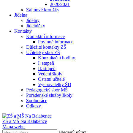
2020⁄2021
Zájmové kroužky
Jídelna
Jídelny
Jídelníčky
Kontakty
Kontaktní informace
Povinné informace
Důležité kontakty ZŠ
Učitelský sbor ZŠ
Konzultační hodiny
I. stupeň
II. stupeň
Vedení školy
Ostatní učitelé
Vychovatelky ŠD
Pedagogický sbor MŠ
Poradenské služby školy
Spolupráce
Odkazy
ZŠ a MŠ Na Balabence
Mapa webu
Hledaný výraz