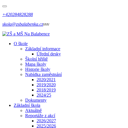
+420284828288
skola@zsbalabenka.cz
vvv
O škole
Základní informace
Úřední desky
Školní hřiště
Mapa školy
Historie školy
Nabídka zaměstnání
2020⁄2021
2019⁄2020
2018⁄2019
2024⁄25
Dokumenty
Základní škola
Aktuálně
Reportáže z akcí
2026/2027
2025/2026