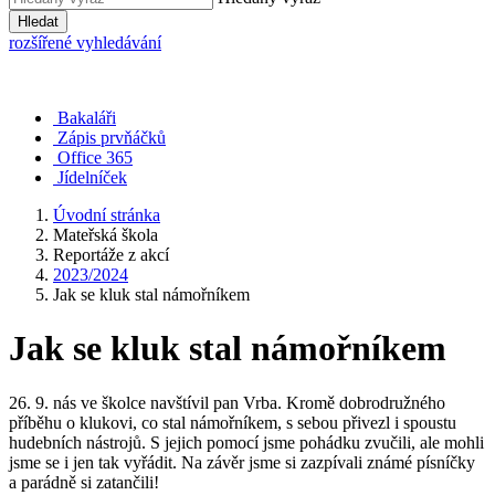
Hledat
rozšířené vyhledávání
Bakaláři
Zápis prvňáčků
Office 365
Jídelníček
Úvodní stránka
Mateřská škola
Reportáže z akcí
2023/2024
Jak se kluk stal námořníkem
Jak se kluk stal námořníkem
26. 9. nás ve školce navštívil pan Vrba. Kromě dobrodružného
příběhu o klukovi, co stal námořníkem, s sebou přivezl i spoustu
hudebních nástrojů. S jejich pomocí jsme pohádku zvučili, ale mohli
jsme se i jen tak vyřádit. Na závěr jsme si zazpívali známé písníčky
a parádně si zatančili!