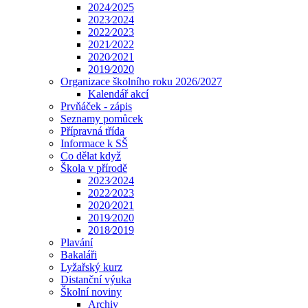
2024⁄2025
2023⁄2024
2022⁄2023
2021⁄2022
2020⁄2021
2019⁄2020
Organizace školního roku 2026/2027
Kalendář akcí
Prvňáček - zápis
Seznamy pomůcek
Přípravná třída
Informace k SŠ
Co dělat když
Škola v přírodě
2023⁄2024
2022⁄2023
2020⁄2021
2019⁄2020
2018⁄2019
Plavání
Bakaláři
Lyžařský kurz
Distanční výuka
Školní noviny
Archiv