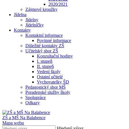
2020⁄2021
Zájmové kroužky
Jídelna
Jídelny
Jídelníčky
Kontakty
Kontaktní informace
Povinné informace
Důležité kontakty ZŠ
Učitelský sbor ZŠ
Konzultační hodiny
I. stupeň
II. stupeň
Vedení školy
Ostatní učitelé
Vychovatelky ŠD
Pedagogický sbor MŠ
Poradenské služby školy
Spolupráce
Odkazy
ZŠ a MŠ Na Balabence
Mapa webu
Hledaný výraz