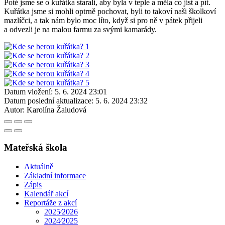
Poté jsme se o kuřátka starali, aby byla v teple a měla co jíst a pít.
Kuřátka jsme si mohli optrně pochovat, byli to takoví naši školkoví
mazlíčci, a tak nám bylo moc líto, když si pro ně v pátek přijeli
a odvezli je na malou farmu za svými kamarády.
Datum vložení:
5. 6. 2024 23:01
Datum poslední aktualizace:
5. 6. 2024 23:32
Autor:
Karolína Žaludová
Mateřská škola
Aktuálně
Základní informace
Zápis
Kalendář akcí
Reportáže z akcí
2025⁄2026
2024⁄2025