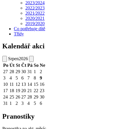
2023⁄2024
2022⁄2023
2021⁄2022
2020⁄2021
2019⁄2020
Co potřebuje dítě
Třídy
Kalendář akci
Srpen
2026
Po
Út
St
Čt
Pá
So
Ne
27
28
29
30
31
1
2
3
4
5
6
7
8
9
10
11
12
13
14
15
16
17
18
19
20
21
22
23
24
25
26
27
28
29
30
31
1
2
3
4
5
6
Pranostiky
Pranostika na akt. měsíc