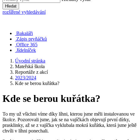
Hledat
rozšířené vyhledávání
Bakaláři
Zápis prvňáčků
Office 365
Jídelníček
Úvodní stránka
Mateřská škola
Reportáže z akcí
2023/2024
Kde se berou kuřátka?
Kde se berou kuřátka?
To my už všichni víme díky líhni, kterou jsme měli instalovanou ve
školce. Pozorovali jsme, jak se na vajíčkách objevují první dírky,
prasklinky, až se z vajíčka vyklubala mokrá kuřátka, která jsme ještě
chvíli v líhni ponechali.