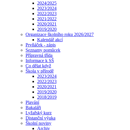
2024⁄2025
2023⁄2024
2022⁄2023
2021⁄2022
2020⁄2021
2019⁄2020
Organizace školního roku 2026/2027
Kalendář akcí
Prvňáček - zápis
Seznamy pomůcek
Přípravná třída
Informace k SŠ
Co dělat když
Škola v přírodě
2023⁄2024
2022⁄2023
2020⁄2021
2019⁄2020
2018⁄2019
Plavání
Bakaláři
Lyžařský kurz
Distanční výuka
Školní noviny
Archiv