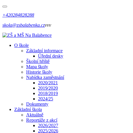
+420284828288
skola@zsbalabenka.cz
vvv
O škole
Základní informace
Úřední desky
Školní hřiště
Mapa školy
Historie školy
Nabídka zaměstnání
2020⁄2021
2019⁄2020
2018⁄2019
2024⁄25
Dokumenty
Základní škola
Aktuálně
Reportáže z akcí
2026/2027
2025/2026