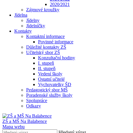
2020⁄2021
Zájmové kroužky
Jídelna
Jídelny
Jídelníčky
Kontakty
Kontaktní informace
Povinné informace
Důležité kontakty ZŠ
Učitelský sbor ZŠ
Konzultační hodiny
I. stupeň
II. stupeň
Vedení školy
Ostatní učitelé
Vychovatelky ŠD
Pedagogický sbor MŠ
Poradenské služby školy
Spolupráce
Odkazy
ZŠ a MŠ Na Balabence
Mapa webu
Hledaný výraz