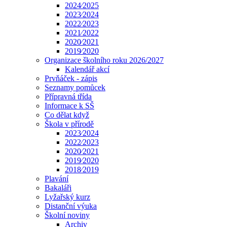
2024⁄2025
2023⁄2024
2022⁄2023
2021⁄2022
2020⁄2021
2019⁄2020
Organizace školního roku 2026/2027
Kalendář akcí
Prvňáček - zápis
Seznamy pomůcek
Přípravná třída
Informace k SŠ
Co dělat když
Škola v přírodě
2023⁄2024
2022⁄2023
2020⁄2021
2019⁄2020
2018⁄2019
Plavání
Bakaláři
Lyžařský kurz
Distanční výuka
Školní noviny
Archiv