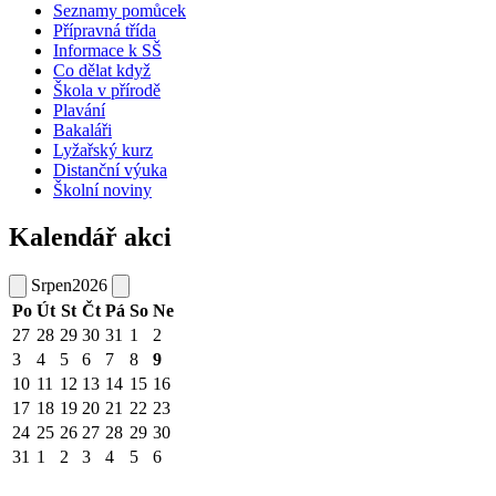
Seznamy pomůcek
Přípravná třída
Informace k SŠ
Co dělat když
Škola v přírodě
Plavání
Bakaláři
Lyžařský kurz
Distanční výuka
Školní noviny
Kalendář akci
Srpen
2026
Po
Út
St
Čt
Pá
So
Ne
27
28
29
30
31
1
2
3
4
5
6
7
8
9
10
11
12
13
14
15
16
17
18
19
20
21
22
23
24
25
26
27
28
29
30
31
1
2
3
4
5
6