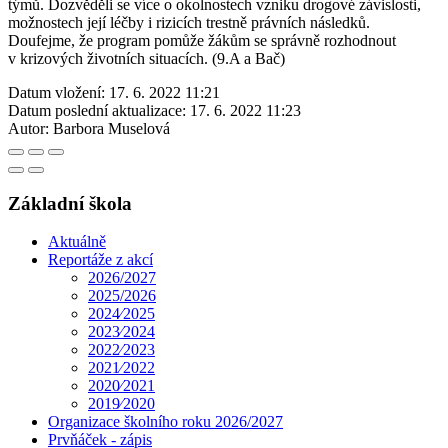
týmů. Dozvěděli se více o okolnostech vzniku drogové závislosti,
možnostech její léčby i rizicích trestně právních následků.
Doufejme, že program pomůže žákům se správně rozhodnout
v krizových životních situacích. (9.A a Bač)
Datum vložení:
17. 6. 2022 11:21
Datum poslední aktualizace:
17. 6. 2022 11:23
Autor:
Barbora Muselová
Základní škola
Aktuálně
Reportáže z akcí
2026/2027
2025/2026
2024⁄2025
2023⁄2024
2022⁄2023
2021⁄2022
2020⁄2021
2019⁄2020
Organizace školního roku 2026/2027
Prvňáček - zápis