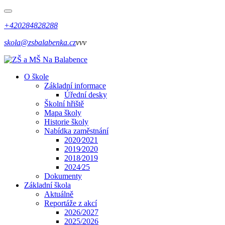
+420284828288
skola@zsbalabenka.cz
vvv
O škole
Základní informace
Úřední desky
Školní hřiště
Mapa školy
Historie školy
Nabídka zaměstnání
2020⁄2021
2019⁄2020
2018⁄2019
2024⁄25
Dokumenty
Základní škola
Aktuálně
Reportáže z akcí
2026/2027
2025/2026