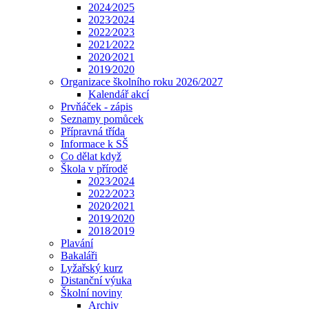
2024⁄2025
2023⁄2024
2022⁄2023
2021⁄2022
2020⁄2021
2019⁄2020
Organizace školního roku 2026/2027
Kalendář akcí
Prvňáček - zápis
Seznamy pomůcek
Přípravná třída
Informace k SŠ
Co dělat když
Škola v přírodě
2023⁄2024
2022⁄2023
2020⁄2021
2019⁄2020
2018⁄2019
Plavání
Bakaláři
Lyžařský kurz
Distanční výuka
Školní noviny
Archiv