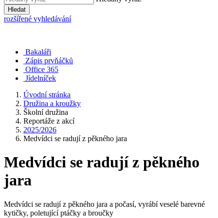
Hledat
rozšířené vyhledávání
Bakaláři
Zápis prvňáčků
Office 365
Jídelníček
Úvodní stránka
Družina a kroužky
Školní družina
Reportáže z akcí
2025/2026
Medvídci se radují z pěkného jara
Medvídci se radují z pěkného
jara
Medvídci se radují z pěkného jara a počasí, vyrábí veselé barevné
kytičky, poletující ptáčky a broučky