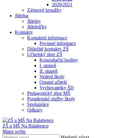
2020⁄2021
Zájmové kroužky
Jídelna
Jídelny
Jídelníčky
Kontakty
Kontaktní informace
Povinné informace
Důležité kontakty ZŠ
Učitelský sbor ZŠ
Konzultační hodiny
I. stupeň
II. stupeň
Vedení školy
Ostatní učitelé
Vychovatelky ŠD
Pedagogický sbor MŠ
Poradenské služby školy
Spolupráce
Odkazy
ZŠ a MŠ Na Balabence
Mapa webu
Hledaný výraz