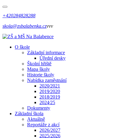
+420284828288
skola@zsbalabenka.cz
vvv
O škole
Základní informace
Úřední desky
Školní hřiště
Mapa školy
Historie školy
Nabídka zaměstnání
2020⁄2021
2019⁄2020
2018⁄2019
2024⁄25
Dokumenty
Základní škola
Aktuálně
Reportáže z akcí
2026/2027
2025/2026