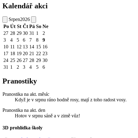
Kalendář akci
Srpen
2026
Po
Út
St
Čt
Pá
So
Ne
27
28
29
30
31
1
2
3
4
5
6
7
8
9
10
11
12
13
14
15
16
17
18
19
20
21
22
23
24
25
26
27
28
29
30
31
1
2
3
4
5
6
Pranostiky
Pranostika na akt. měsíc
Když je v srpnu ráno hodně rosy, mají z toho radost vosy.
Pranostika na akt. den
Hotov v srpnu sáně a v zimě vůz!
3D prohlídka školy