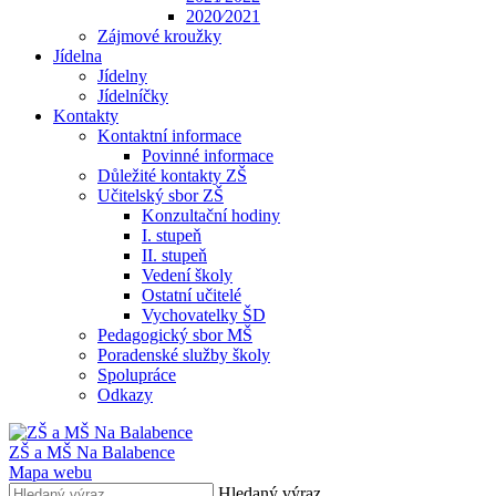
2020⁄2021
Zájmové kroužky
Jídelna
Jídelny
Jídelníčky
Kontakty
Kontaktní informace
Povinné informace
Důležité kontakty ZŠ
Učitelský sbor ZŠ
Konzultační hodiny
I. stupeň
II. stupeň
Vedení školy
Ostatní učitelé
Vychovatelky ŠD
Pedagogický sbor MŠ
Poradenské služby školy
Spolupráce
Odkazy
ZŠ a MŠ Na Balabence
Mapa webu
Hledaný výraz