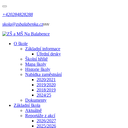
+420284828288
skola@zsbalabenka.cz
vvv
O škole
Základní informace
Úřední desky
Školní hřiště
Mapa školy
Historie školy
Nabídka zaměstnání
2020⁄2021
2019⁄2020
2018⁄2019
2024⁄25
Dokumenty
Základní škola
Aktuálně
Reportáže z akcí
2026/2027
2025/2026