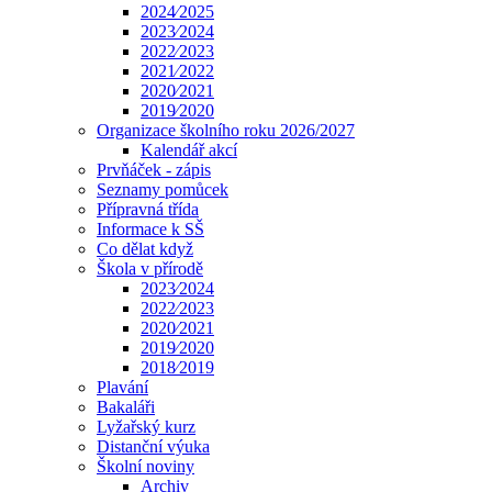
2024⁄2025
2023⁄2024
2022⁄2023
2021⁄2022
2020⁄2021
2019⁄2020
Organizace školního roku 2026/2027
Kalendář akcí
Prvňáček - zápis
Seznamy pomůcek
Přípravná třída
Informace k SŠ
Co dělat když
Škola v přírodě
2023⁄2024
2022⁄2023
2020⁄2021
2019⁄2020
2018⁄2019
Plavání
Bakaláři
Lyžařský kurz
Distanční výuka
Školní noviny
Archiv