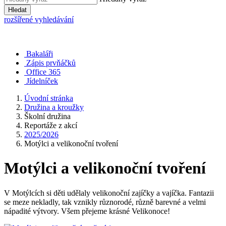
Hledat
rozšířené vyhledávání
Bakaláři
Zápis prvňáčků
Office 365
Jídelníček
Úvodní stránka
Družina a kroužky
Školní družina
Reportáže z akcí
2025/2026
Motýlci a velikonoční tvoření
Motýlci a velikonoční tvoření
V Motýlcích si děti udělaly velikonoční zajíčky a vajíčka. Fantazii
se meze nekladly, tak vznikly různorodé, různě barevné a velmi
nápadité výtvory. Všem přejeme krásné Velikonoce!