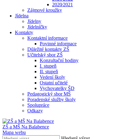
2020⁄2021
Zájmové kroužky
Jídelna
Jídelny
Jídelníčky
Kontakty
Kontaktní informace
Povinné informace
Důležité kontakty ZŠ
Učitelský sbor ZŠ
Konzultační hodiny
I. stupeň
II. stupeň
Vedení školy
Ostatní učitelé
Vychovatelky ŠD
Pedagogický sbor MŠ
Poradenské služby školy
Spolupráce
Odkazy
ZŠ a MŠ Na Balabence
Mapa webu
Hledaný výraz