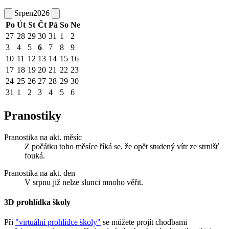
Srpen
2026
Po
Út
St
Čt
Pá
So
Ne
27
28
29
30
31
1
2
3
4
5
6
7
8
9
10
11
12
13
14
15
16
17
18
19
20
21
22
23
24
25
26
27
28
29
30
31
1
2
3
4
5
6
Pranostiky
Pranostika na akt. měsíc
Z počátku toho měsíce říká se, že opět studený vítr ze strnišť
fouká.
Pranostika na akt. den
V srpnu již nelze slunci mnoho věřit.
3D prohlídka školy
Při
"virtuální prohlídce školy"
se můžete projít chodbami