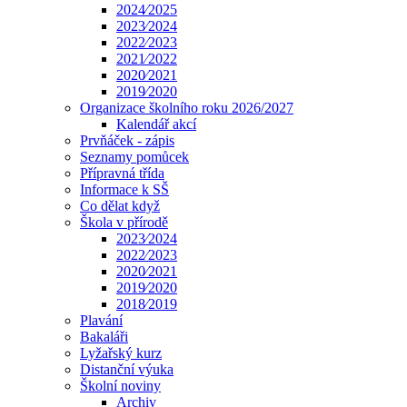
2024⁄2025
2023⁄2024
2022⁄2023
2021⁄2022
2020⁄2021
2019⁄2020
Organizace školního roku 2026/2027
Kalendář akcí
Prvňáček - zápis
Seznamy pomůcek
Přípravná třída
Informace k SŠ
Co dělat když
Škola v přírodě
2023⁄2024
2022⁄2023
2020⁄2021
2019⁄2020
2018⁄2019
Plavání
Bakaláři
Lyžařský kurz
Distanční výuka
Školní noviny
Archiv