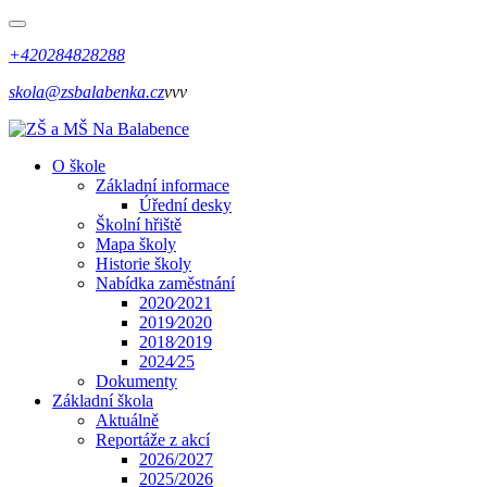
+420284828288
skola@zsbalabenka.cz
vvv
O škole
Základní informace
Úřední desky
Školní hřiště
Mapa školy
Historie školy
Nabídka zaměstnání
2020⁄2021
2019⁄2020
2018⁄2019
2024⁄25
Dokumenty
Základní škola
Aktuálně
Reportáže z akcí
2026/2027
2025/2026