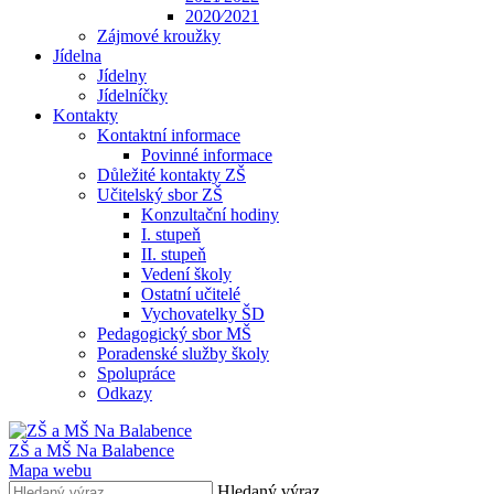
2020⁄2021
Zájmové kroužky
Jídelna
Jídelny
Jídelníčky
Kontakty
Kontaktní informace
Povinné informace
Důležité kontakty ZŠ
Učitelský sbor ZŠ
Konzultační hodiny
I. stupeň
II. stupeň
Vedení školy
Ostatní učitelé
Vychovatelky ŠD
Pedagogický sbor MŠ
Poradenské služby školy
Spolupráce
Odkazy
ZŠ a MŠ Na Balabence
Mapa webu
Hledaný výraz