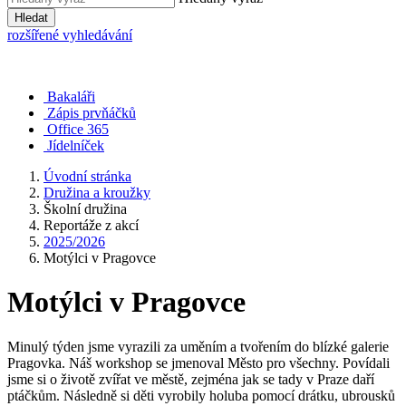
Hledat
rozšířené vyhledávání
Bakaláři
Zápis prvňáčků
Office 365
Jídelníček
Úvodní stránka
Družina a kroužky
Školní družina
Reportáže z akcí
2025/2026
Motýlci v Pragovce
Motýlci v Pragovce
Minulý týden jsme vyrazili za uměním a tvořením do blízké galerie
Pragovka. Náš workshop se jmenoval Město pro všechny. Povídali
jsme si o životě zvířat ve městě, zejména jak se tady v Praze daří
ptáčkům. Následně si děti vyrobily holuba pomocí drátku, ubrousků