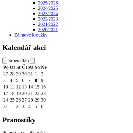
2025⁄2026
2024⁄2025
2023⁄2024
2022⁄2023
2021⁄2022
2020⁄2021
Zájmové kroužky
Kalendář akci
Srpen
2026
Po
Út
St
Čt
Pá
So
Ne
27
28
29
30
31
1
2
3
4
5
6
7
8
9
10
11
12
13
14
15
16
17
18
19
20
21
22
23
24
25
26
27
28
29
30
31
1
2
3
4
5
6
Pranostiky
Pranostika na akt. měsíc