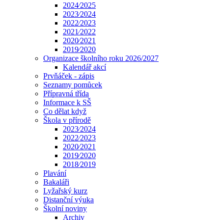
2024⁄2025
2023⁄2024
2022⁄2023
2021⁄2022
2020⁄2021
2019⁄2020
Organizace školního roku 2026/2027
Kalendář akcí
Prvňáček - zápis
Seznamy pomůcek
Přípravná třída
Informace k SŠ
Co dělat když
Škola v přírodě
2023⁄2024
2022⁄2023
2020⁄2021
2019⁄2020
2018⁄2019
Plavání
Bakaláři
Lyžařský kurz
Distanční výuka
Školní noviny
Archiv