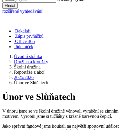
Hledat
rozšířené vyhledávání
Bakaláři
Zápis prvňáčků
Office 365
Jídelníček
Úvodní stránka
Družina a kroužky
Školní družina
Reportáže z akcí
2025/2026
Únor ve Slůňatech
Únor ve Slůňatech
V únoru jsme se ve školní družině věnovali vyrábění se zimním
motivem. Vyrobili jsme si tučňáky s krásně barevnou čepicí.
Jako správní fandové jsme koukali na největší sportovní událost