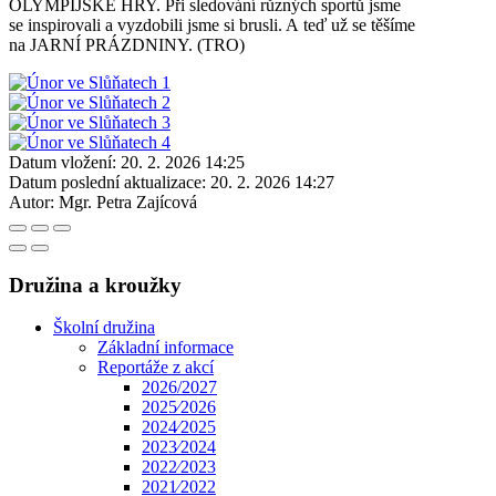
OLYMPIJSKÉ HRY. Při sledování různých sportů jsme
se inspirovali a vyzdobili jsme si brusli. A teď už se těšíme
na JARNÍ PRÁZDNINY. (TRO)
Datum vložení:
20. 2. 2026 14:25
Datum poslední aktualizace:
20. 2. 2026 14:27
Autor:
Mgr. Petra Zajícová
Družina a kroužky
Školní družina
Základní informace
Reportáže z akcí
2026/2027
2025⁄2026
2024⁄2025
2023⁄2024
2022⁄2023
2021⁄2022