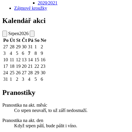
2020⁄2021
Zájmové kroužky
Kalendář akci
Srpen
2026
Po
Út
St
Čt
Pá
So
Ne
27
28
29
30
31
1
2
3
4
5
6
7
8
9
10
11
12
13
14
15
16
17
18
19
20
21
22
23
24
25
26
27
28
29
30
31
1
2
3
4
5
6
Pranostiky
Pranostika na akt. měsíc
Co srpen neuvaří, to už září nedosmaží.
Pranostika na akt. den
Když srpen pálí, bude pálit i víno.