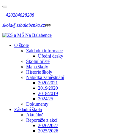
+420284828288
skola@zsbalabenka.cz
vvv
O škole
Základní informace
Úřední desky
Školní hřiště
Mapa školy
Historie školy
Nabídka zaměstnání
2020⁄2021
2019⁄2020
2018⁄2019
2024⁄25
Dokumenty
Základní škola
Aktuálně
Reportáže z akcí
2026/2027
2025/2026