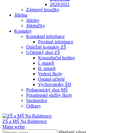
2020⁄2021
Zájmové kroužky
Jídelna
Jídelny
Jídelníčky
Kontakty
Kontaktní informace
Povinné informace
Důležité kontakty ZŠ
Učitelský sbor ZŠ
Konzultační hodiny
I. stupeň
II. stupeň
Vedení školy
Ostatní učitelé
Vychovatelky ŠD
Pedagogický sbor MŠ
Poradenské služby školy
Spolupráce
Odkazy
ZŠ a MŠ Na Balabence
Mapa webu
Hledaný výraz