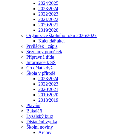
2024⁄2025
2023⁄2024
2022⁄2023
2021⁄2022
2020⁄2021
2019⁄2020
Organizace školního roku 2026/2027
Kalendář akcí
Prvňáček - zápis
Seznamy pomůcek
Přípravná třída
Informace k SŠ
Co dělat když
Škola v přírodě
2023⁄2024
2022⁄2023
2020⁄2021
2019⁄2020
2018⁄2019
Plavání
Bakaláři
Lyžařský kurz
Distanční výuka
Školní noviny
Archiv