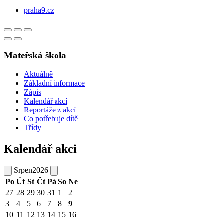
praha9.cz
Mateřská škola
Aktuálně
Základní informace
Zápis
Kalendář akcí
Reportáže z akcí
Co potřebuje dítě
Třídy
Kalendář akci
Srpen
2026
Po
Út
St
Čt
Pá
So
Ne
27
28
29
30
31
1
2
3
4
5
6
7
8
9
10
11
12
13
14
15
16