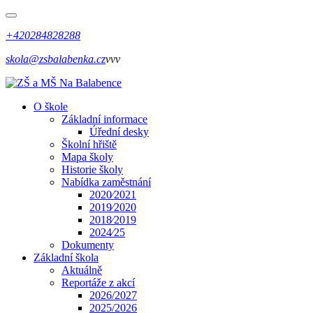
+420284828288
skola@zsbalabenka.cz
vvv
O škole
Základní informace
Úřední desky
Školní hřiště
Mapa školy
Historie školy
Nabídka zaměstnání
2020⁄2021
2019⁄2020
2018⁄2019
2024⁄25
Dokumenty
Základní škola
Aktuálně
Reportáže z akcí
2026/2027
2025/2026