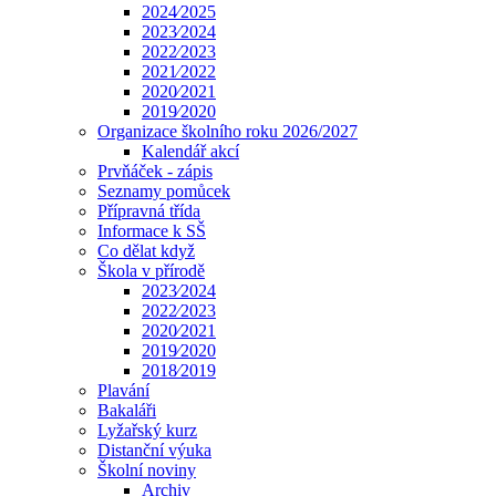
2024⁄2025
2023⁄2024
2022⁄2023
2021⁄2022
2020⁄2021
2019⁄2020
Organizace školního roku 2026/2027
Kalendář akcí
Prvňáček - zápis
Seznamy pomůcek
Přípravná třída
Informace k SŠ
Co dělat když
Škola v přírodě
2023⁄2024
2022⁄2023
2020⁄2021
2019⁄2020
2018⁄2019
Plavání
Bakaláři
Lyžařský kurz
Distanční výuka
Školní noviny
Archiv