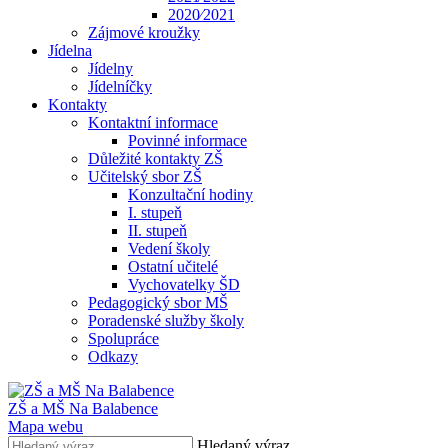
2020⁄2021
Zájmové kroužky
Jídelna
Jídelny
Jídelníčky
Kontakty
Kontaktní informace
Povinné informace
Důležité kontakty ZŠ
Učitelský sbor ZŠ
Konzultační hodiny
I. stupeň
II. stupeň
Vedení školy
Ostatní učitelé
Vychovatelky ŠD
Pedagogický sbor MŠ
Poradenské služby školy
Spolupráce
Odkazy
ZŠ a MŠ Na Balabence
Mapa webu
Hledaný výraz