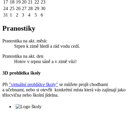
17
18
19
20
21
22
23
24
25
26
27
28
29
30
31
1
2
3
4
5
6
Pranostiky
Pranostika na akt. měsíc
Srpen k zimě hledí a rád vodu cedí.
Pranostika na akt. den
Hotov v srpnu sáně a v zimě vůz!
3D prohlídka školy
Při
"virtuální prohlídce školy"
se můžete projít chodbami
a učebnami, nebo si otevřít konkrétní místa která vás zajímají jako
tělocvična nebo školní jídelna.